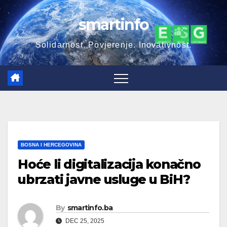
Skip
smartinfo
to
content
Solidarnost. Povjerenje. Inovativnost.
BOSNA I HERCEGOVINA
Hoće li digitalizacija konačno
ubrzati javne usluge u BiH?
By
smartinfo.ba
DEC 25, 2025