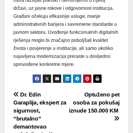
mora razvijati planski i ravnomjerno u cijeloj
državi, uz jasne rokove i odgovornost institucija.
Građani očekuju efikasnije usluge, manje
administrativnih barijera i savremene standarde u
javnom sektoru. Uvođenje funkcionalnih digitalnih
rješenja moglo bi značajno poboljšati kvalitet
života i povjerenje u institucije, ali samo ukoliko
najavljena modernizacija preraste u dosljedno
sprovođene konkretne mjere.
Post
Dr. Edin
Optuženo pet
Garaplija, ekspert za
osoba za pokušaj
navigation
sigurnost,
iznude 150.000 KM
“brutalno”
demantovao