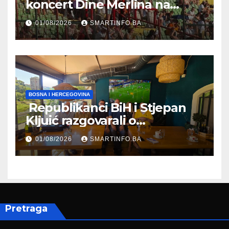
koncert Dine Merlina na
Koševu
01/08/2026
SMARTINFO.BA
BOSNA I HERCEGOVINA
Republikanci BiH i Stjepan
Kljuić razgovarali o
evropskom putu Bosne i
01/08/2026
SMARTINFO.BA
Hercegovine
Pretraga