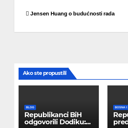
Post
Jensen Huang o budućnosti rada
navigation
Ako ste propustili
BLOG
BOSNA I
Republikanci BiH
Repu
odgovorili Dodiku:
preds