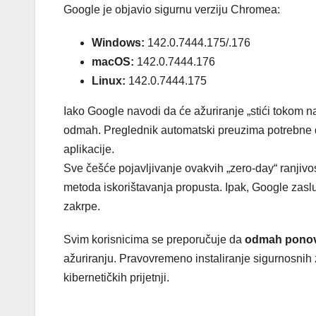
Google je objavio sigurnu verziju Chromea:
Windows:
142.0.7444.175/.176
macOS:
142.0.7444.176
Linux:
142.0.7444.175
Iako Google navodi da će ažuriranje „stići tokom na
odmah. Preglednik automatski preuzima potrebne d
aplikacije.
Sve češće pojavljivanje ovakvih „zero-day“ ranjivost
metoda iskorištavanja propusta. Ipak, Google zaslu
zakrpe.
Svim korisnicima se preporučuje da
odmah pono
ažuriranju. Pravovremeno instaliranje sigurnosnih 
kibernetičkih prijetnji.