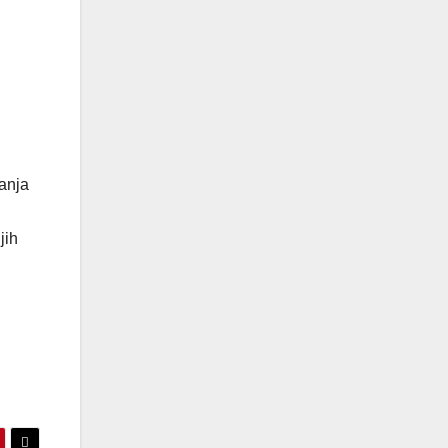
anja
jih