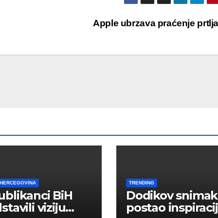
Apple ubrzava praćenje prtl
 HERCEGOVINA
TRENDING
blikanci BiH
Dodikov snimak
tavili viziju
postao inspiraci