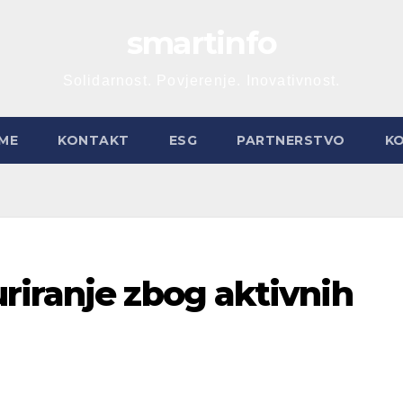
smartinfo
Solidarnost. Povjerenje. Inovativnost.
ME
KONTAKT
ESG
PARTNERSTVO
K
riranje zbog aktivnih