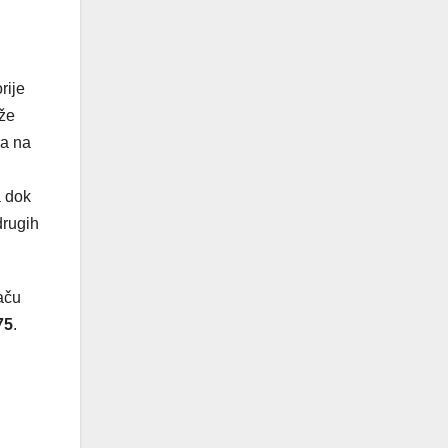
rije
že
ra na
a dok
drugih
aču
75
.