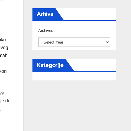
Arhiva
Archives
oku
ovog
dmah
Kategorije
kon
Ova
ije do
,