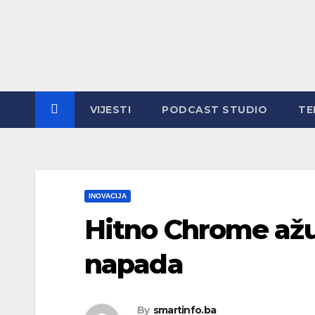
Skip
to
content
VIJESTI
PODCAST STUDIO
TE
INOVACIJA
Hitno Chrome ažu
napada
By
smartinfo.ba