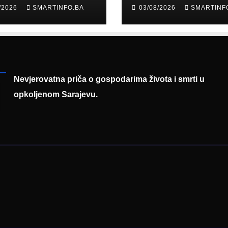
erne Bosne i
šale: Građani kr
/2026
SMARTINFO.BA
03/08/2026
SMARTINF
cegovine
parodiju poslali
asadoru
poruku
mačke
Nevjerovatna priča o gospodarima života i smrti u
opkoljenom Sarajevu.