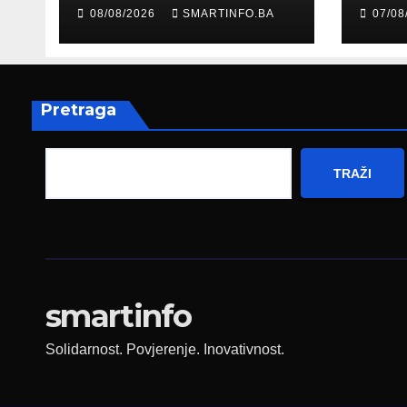
Bosanskohercegova
mod
08/08/2026
SMARTINFO.BA
07/08
čka kultura postoji i
Her
pripada svim
amb
građanima
Nje
Pretraga
TRAŽI
smartinfo
Solidarnost. Povjerenje. Inovativnost.