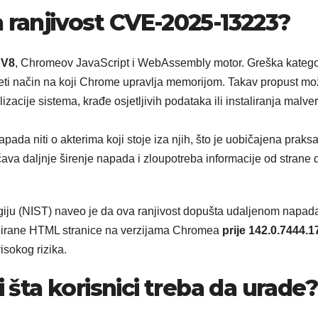
a ranjivost CVE-2025-13223?
u
V8
, Chromeov JavaScript i WebAssembly motor. Greška katego
i način na koji Chrome upravlja memorijom. Takav propust mo
zacije sistema, krađe osjetljivih podataka ili instaliranja malve
apada niti o akterima koji stoje iza njih, što je uobičajena praks
čava daljnje širenje napada i zloupotreba informacije od strane 
logiju (NIST) naveo je da ova ranjivost dopušta udaljenom napad
reirane HTML stranice na verzijama Chromea
prije 142.0.7444.1
isokog rizika.
i šta korisnici treba da urade?