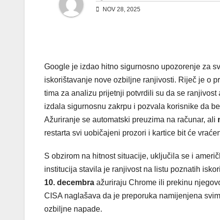
NOV 28, 2025
Google je izdao hitno sigurnosno upozorenje za sv
iskorištavanje nove ozbiljne ranjivosti. Riječ je 
tima za analizu prijetnji potvrdili su da se ranjiv
izdala sigurnosnu zakrpu i pozvala korisnike da be
Ažuriranje se automatski preuzima na računar, ali
restarta svi uobičajeni prozori i kartice bit će vra
S obzirom na hitnost situacije, uključila se i ameri
institucija stavila je ranjivost na listu poznatih i
10. decembra
ažuriraju Chrome ili prekinu njegov
CISA naglašava da je preporuka namijenjena svima,
ozbiljne napade.