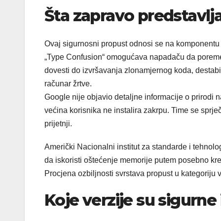
Šta zapravo predstavlj
Ovaj sigurnosni propust odnosi se na komponent
„Type Confusion“ omogućava napadaču da poremet
dovesti do izvršavanja zlonamjernog koda, destabili
računar žrtve.
Google nije objavio detaljne informacije o prirodi n
većina korisnika ne instalira zakrpu. Time se sprje
prijetnji.
Američki Nacionalni institut za standarde i tehno
da iskoristi oštećenje memorije putem posebno k
Procjena ozbiljnosti svrstava propust u kategoriju v
Koje verzije su sigurne 