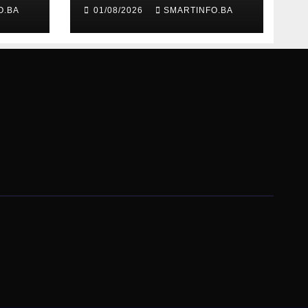
oz
Edin Garaplija
O.BA
01/08/2026
SMARTINFO.BA
prisustvovao
prezentaciji
Federalnog sajma
zapošljavanja