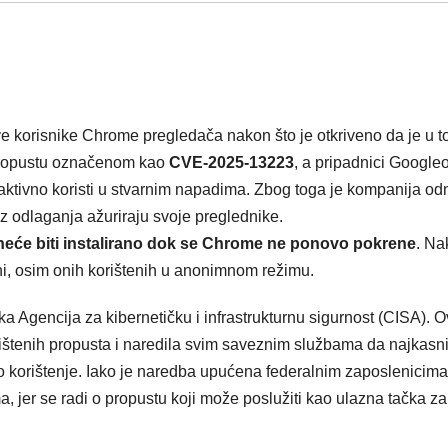
e korisnike Chrome pregledača nakon što je otkriveno da je u t
o propustu označenom kao
CVE-2025-13223
, a pripadnici Google
ost aktivno koristi u stvarnim napadima. Zbog toga je kompanija o
z odlaganja ažuriraju svoje preglednike.
neće biti instalirano dok se Chrome ne ponovo pokrene
. Na
ćeni, osim onih korištenih u anonimnom režimu.
čka Agencija za kibernetičku i infrastrukturnu sigurnost (CISA). 
skorištenih propusta i naredila svim saveznim službama da najkasn
o korištenje. Iako je naredba upućena federalnim zaposlenicima
 jer se radi o propustu koji može poslužiti kao ulazna tačka za