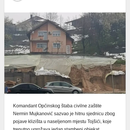
Komandant Općinskog štaba civilne zaštite
Nermin Mujkanović sazvao je hitnu sjednicu zbog
pojave klizišta u naseljenom mjestu Tojšići, koje
trenutno ugrožava jedan stambeni objekat.