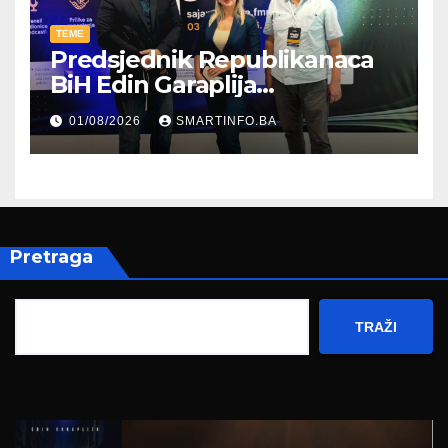
TEME
Predsjednik Republikanaca
BiH Edin Garaplija
prisustvovao prezentaciji
01/08/2026
SMARTINFO.BA
Federalnog sajma
zapošljavanja
Pretraga
TRAŽI