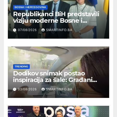
BOSNA I HERCEGOVINA
Republikanci BiH predstavili
viziju moderne Bosne i
Hercegovine ambasadoru
07/08/2026
SMARTINFO.BA
Njemačke
TRENDING
Dodikov snimak postao
inspiracija za šale: Građani
kroz parodiju poslali poruku
03/08/2026
SMARTINFO.BA