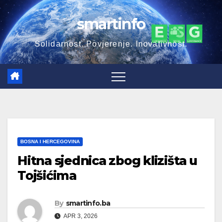
Skip
smartinfo
to
content
Solidarnost. Povjerenje. Inovativnost.
BOSNA I HERCEGOVINA
Hitna sjednica zbog klizišta u
Tojšićima
By
smartinfo.ba
APR 3, 2026