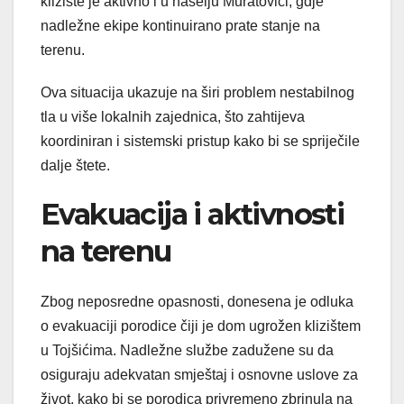
klizište je aktivno i u naselju Muratovići, gdje
nadležne ekipe kontinuirano prate stanje na
terenu.
Ova situacija ukazuje na širi problem nestabilnog
tla u više lokalnih zajednica, što zahtijeva
koordiniran i sistemski pristup kako bi se spriječile
dalje štete.
Evakuacija i aktivnosti
na terenu
Zbog neposredne opasnosti, donesena je odluka
o evakuaciji porodice čiji je dom ugrožen klizištem
u Tojšićima. Nadležne službe zadužene su da
osiguraju adekvatan smještaj i osnovne uslove za
život, kako bi se porodica privremeno zbrinula na