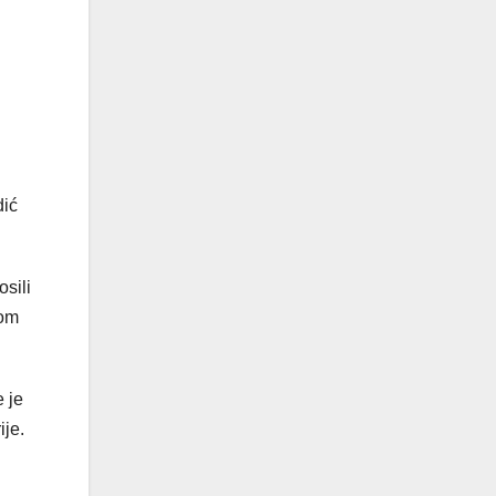
dić
sili
kom
 je
ije.