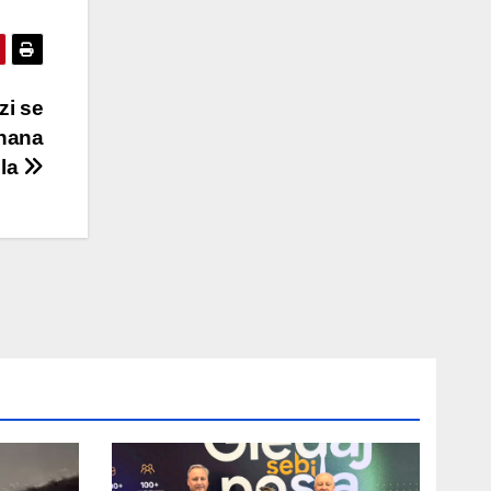
zi se
 nana
ila