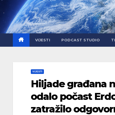
Skip
to
content
VIJESTI
PODCAST STUDIO
T
VIJESTI
Hiljade građana n
odalo počast Erd
zatražilo odgovor