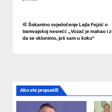
Post
Šokantno svjedočenje Lejla Fejzić o
tramvajskoj nesreći: „Vozač je mahao i 
navigation
da se sklonimo, još sam u šoku“
Ako ste propustili