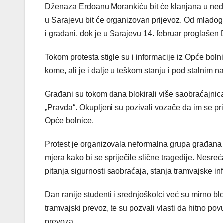
Dženaza Erdoanu Morankiću bit će klanjana u nedje
u Sarajevu bit će organizovan prijevoz. Od mladog u
i građani, dok je u Sarajevu 14. februar proglašen
Tokom protesta stigle su i informacije iz Opće bol
kome, ali je i dalje u teškom stanju i pod stalnim 
Građani su tokom dana blokirali više saobraćajnica,
„Pravda“. Okupljeni su pozivali vozače da im se pr
Opće bolnice.
Protest je organizovala neformalna grupa građana „
mjera kako bi se spriječile slične tragedije. Nesreća
pitanja sigurnosti saobraćaja, stanja tramvajske in
Dan ranije studenti i srednjoškolci već su mirno bl
tramvajski prevoz, te su pozvali vlasti da hitno po
prevoza.