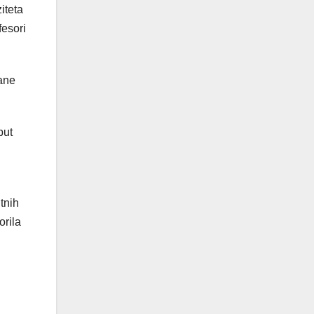
iteta
fesori
rane
put
tnih
orila