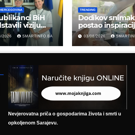
 HERCEGOVINA
TRENDING
blikanci BiH
Dodikov snimak
tavili viziju
postao inspiraci
erne Bosne i
šale: Građani kr
8/2026
SMARTINFO.BA
03/08/2026
SMARTIN
cegovine
parodiju poslali
asadoru
poruku
mačke
Nevjerovatna priča o gospodarima života i smrti u
opkoljenom Sarajevu.