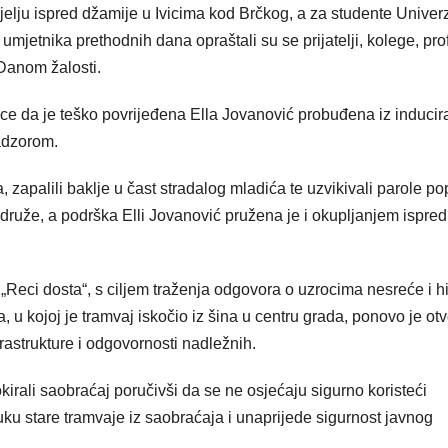
lju ispred džamije u Ivicima kod Brčkog, a za studente Univerz
mjetnika prethodnih dana opraštali su se prijatelji, kolege, pro
 Danom žalosti.
nice da je teško povrijeđena Ella Jovanović probuđena iz induci
nadzorom.
 zapalili baklje u čast stradalog mladića te uzvikivali parole po
idruže, a podrška Elli Jovanović pružena je i okupljanjem ispred
Reci dosta“, s ciljem traženja odgovora o uzrocima nesreće i hi
, u kojoj je tramvaj iskočio iz šina u centru grada, ponovo je otv
frastrukture i odgovornosti nadležnih.
okirali saobraćaj poručivši da se ne osjećaju sigurno koristeći
vuku stare tramvaje iz saobraćaja i unaprijede sigurnost javnog