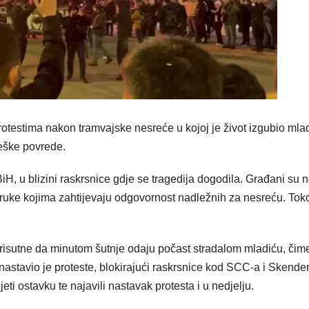
otestima nakon tramvajske nesreće u kojoj je život izgubio mla
teške povrede.
, u blizini raskrsnice gdje se tragedija dogodila. Građani su no
poruke kojima zahtijevaju odgovornost nadležnih za nesreću. To
prisutne da minutom šutnje odaju počast stradalom mladiću, čime
 nastavio je proteste, blokirajući raskrsnice kod SCC-a i Skender
ti ostavku te najavili nastavak protesta i u nedjelju.