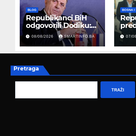
BLOG
BOSNA I
Republikanci BiH
Repu
odgovorili Dodiku:
preds
Bosanskohercegova
mod
08/08/2026
SMARTINFO.BA
07/0
čka kultura postoji i
Her
pripada svim
amb
građanima
Nje
Pretraga
TRAŽI