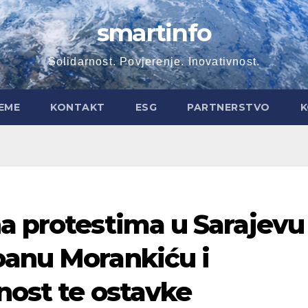
smartinfo
Solidarnost. Povjerenje. Inovativnost.
EME
KONTAKT
ESG
PARTNERSTVO
K
a protestima u Sarajevu
oanu Morankiću i
nost te ostavke