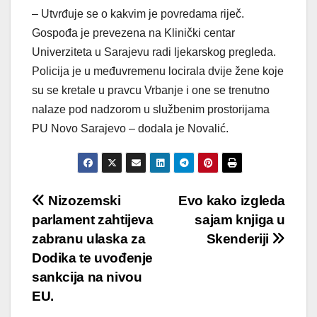
– Utvrđuje se o kakvim je povredama riječ.
Gospođa je prevezena na Klinički centar
Univerziteta u Sarajevu radi ljekarskog pregleda.
Policija je u međuvremenu locirala dvije žene koje
su se kretale u pravcu Vrbanje i one se trenutno
nalaze pod nadzorom u službenim prostorijama
PU Novo Sarajevo – dodala je Novalić.
Post
Nizozemski
Evo kako izgleda
parlament zahtijeva
sajam knjiga u
navigation
zabranu ulaska za
Skenderiji
Dodika te uvođenje
sankcija na nivou
EU.