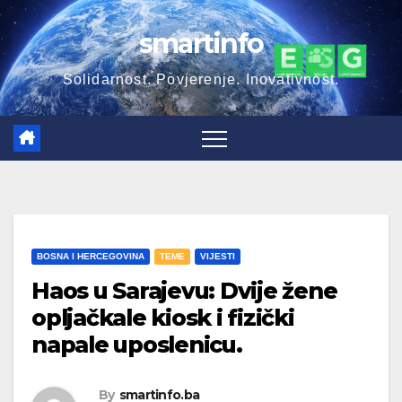
Skip
smartinfo
to
content
Solidarnost. Povjerenje. Inovativnost.
BOSNA I HERCEGOVINA
TEME
VIJESTI
Haos u Sarajevu: Dvije žene
opljačkale kiosk i fizički
napale uposlenicu.
By
smartinfo.ba