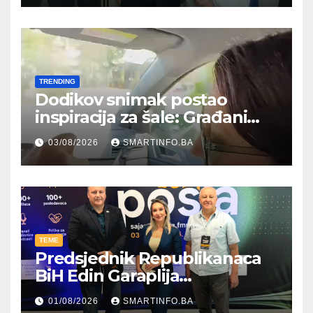
TRENDING
Dodikov snimak postao
inspiracija za šale: Građani
kroz parodiju poslali poruku
03/08/2026
SMARTINFO.BA
TEME
Predsjednik Republikanaca
BiH Edin Garaplija
prisustvovao prezentaciji
01/08/2026
SMARTINFO.BA
Federalnog sajma