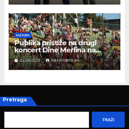
zapošljavanja
KULTURA
Publika pristiže na drugi
koncert Dine Merlina na
Koševu
01/08/2026
SMARTINFO.BA
Pretraga
TRAŽI