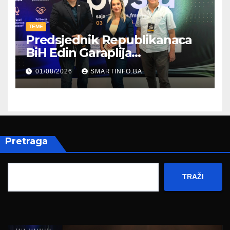
TEME
Predsjednik Republikanaca
BiH Edin Garaplija
prisustvovao prezentaciji
01/08/2026
SMARTINFO.BA
Federalnog sajma
zapošljavanja
Pretraga
TRAŽI