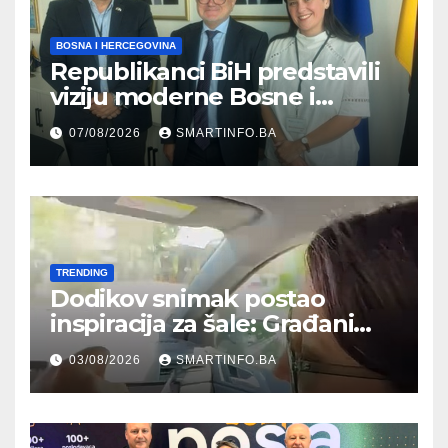
BOSNA I HERCEGOVINA
Republikanci BiH predstavili
viziju moderne Bosne i
Hercegovine ambasadoru
07/08/2026
SMARTINFO.BA
Njemačke
TRENDING
Dodikov snimak postao
inspiracija za šale: Građani
kroz parodiju poslali poruku
03/08/2026
SMARTINFO.BA