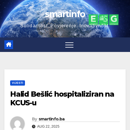
Skip
smartinfo
to
content
Solidarnost. Povjerenje. Inovativnost.
VIJESTI
Halid Bešlić hospitaliziran na
KCUS-u
By
smartinfo.ba
AUG 22, 2025