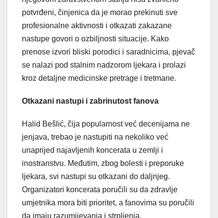
potvrđeni, činjenica da je morao prekinuti sve
profesionalne aktivnosti i otkazati zakazane
nastupe govori o ozbiljnosti situacije. Kako
prenose izvori bliski porodici i saradnicima, pjevač
se nalazi pod stalnim nadzorom ljekara i prolazi
kroz detaljne medicinske pretrage i tretmane.
Otkazani nastupi i zabrinutost fanova
Halid Bešlić, čija popularnost već decenijama ne
jenjava, trebao je nastupiti na nekoliko već
unaprijed najavljenih koncerata u zemlji i
inostranstvu. Međutim, zbog bolesti i preporuke
ljekara, svi nastupi su otkazani do daljnjeg.
Organizatori koncerata poručili su da zdravlje
umjetnika mora biti prioritet, a fanovima su poručili
da imaju razumijevanja i strpljenja.