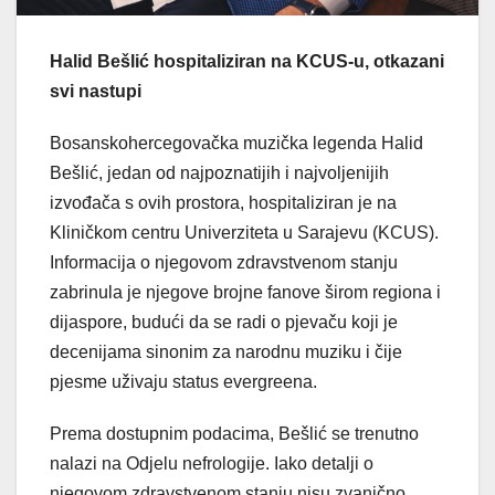
Halid Bešlić hospitaliziran na KCUS-u, otkazani
svi nastupi
Bosanskohercegovačka muzička legenda Halid
Bešlić, jedan od najpoznatijih i najvoljenijih
izvođača s ovih prostora, hospitaliziran je na
Kliničkom centru Univerziteta u Sarajevu (KCUS).
Informacija o njegovom zdravstvenom stanju
zabrinula je njegove brojne fanove širom regiona i
dijaspore, budući da se radi o pjevaču koji je
decenijama sinonim za narodnu muziku i čije
pjesme uživaju status evergreena.
Prema dostupnim podacima, Bešlić se trenutno
nalazi na Odjelu nefrologije. Iako detalji o
njegovom zdravstvenom stanju nisu zvanično