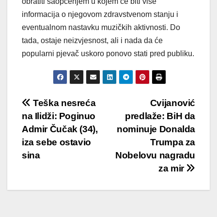
obratiti saopćenjem u kojem će biti više
informacija o njegovom zdravstvenom stanju i
eventualnom nastavku muzičkih aktivnosti. Do
tada, ostaje neizvjesnost, ali i nada da će
popularni pjevač uskoro ponovo stati pred publiku.
Post
Teška nesreća
Cvijanović
na Ilidži: Poginuo
predlaže: BiH da
navigation
Admir Čučak (34),
nominuje Donalda
iza sebe ostavio
Trumpa za
sina
Nobelovu nagradu
za mir