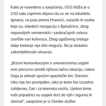
Kako je navedeno u saopćenju, GSS Ilidža je u
2:03 sata zaprimio dojavu da su se na lokalitetu
Igmana, na putu prema Hrasnici, nalazile tri osobe
koje su, slijedeći navigaciju s Bjelašnice, zbog
nepovoljnih vremenskih i saobraćajnih uslova
završile van kolovoza. Zbog ugaženog snijega
dalje kretanje nije bilo moguće, što je dodatno
zakomplikovalo situaciju.
„Brzom komunikacijom s unesrećenima uspjeli
smo precizno utvrditi njihovu tačnu lokaciju, nakon
čega je odmah upućen spasilački tim. Srećom,
niko nije bio povrijeđen, iako je teren bio izuzetno
zahtjevan, čak i za terenska vozila. Uprkos tome,
naši pripadnici su uspjeli doći do njih i sigurno ih
zbrinuti“, saopćeno je iz Gorske službe