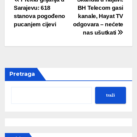
Post
Sarajevu: 618
BH Telecom gasi
navigation
stanova pogođeno
kanale, Hayat TV
pucanjem cijevi
odgovara – nećete
nas ušutkati
Pretraga
traži