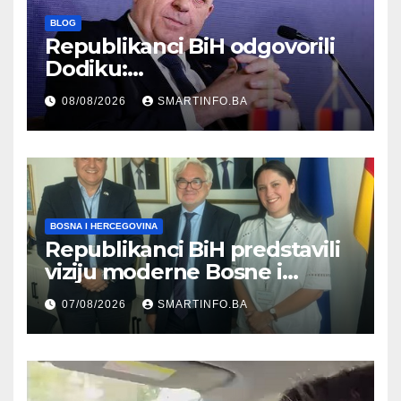
BLOG
Republikanci BiH odgovorili
Dodiku:
Bosanskohercegovačka
08/08/2026
SMARTINFO.BA
kultura postoji i pripada svim
građanima
BOSNA I HERCEGOVINA
Republikanci BiH predstavili
viziju moderne Bosne i
Hercegovine ambasadoru
07/08/2026
SMARTINFO.BA
Njemačke