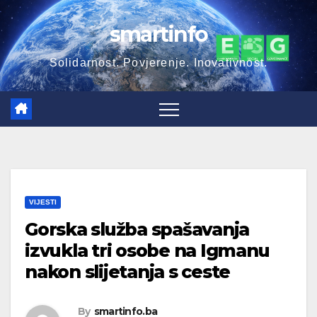
Skip
smartinfo
to
content
Solidarnost. Povjerenje. Inovativnost.
VIJESTI
Gorska služba spašavanja
izvukla tri osobe na Igmanu
nakon slijetanja s ceste
By
smartinfo.ba