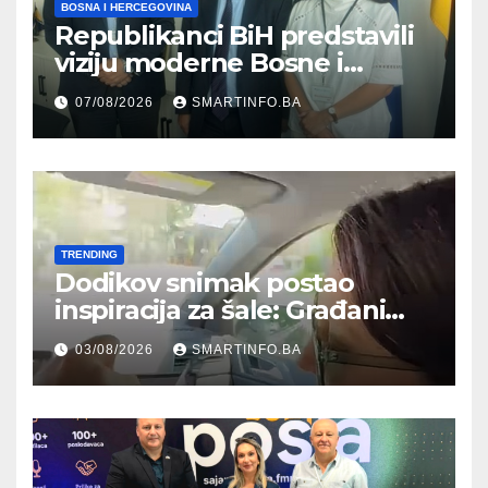
BOSNA I HERCEGOVINA
Republikanci BiH predstavili
viziju moderne Bosne i
Hercegovine ambasadoru
07/08/2026
SMARTINFO.BA
Njemačke
TRENDING
Dodikov snimak postao
inspiracija za šale: Građani
kroz parodiju poslali poruku
03/08/2026
SMARTINFO.BA