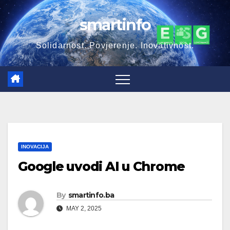
Skip
smartinfo
to
content
Solidarnost. Povjerenje. Inovativnost.
INOVACIJA
Google uvodi AI u Chrome
By
smartinfo.ba
MAY 2, 2025