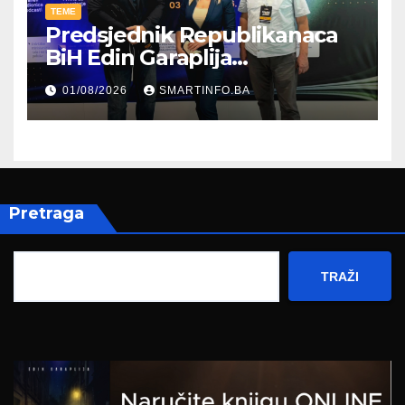
TEME
Predsjednik Republikanaca
BiH Edin Garaplija
prisustvovao prezentaciji
01/08/2026
SMARTINFO.BA
Federalnog sajma
zapošljavanja
Pretraga
TRAŽI