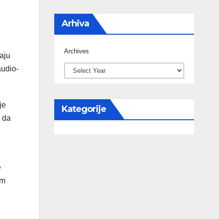
Arhiva
Archives
aju
audio-
je
Kategorije
a da
e
om