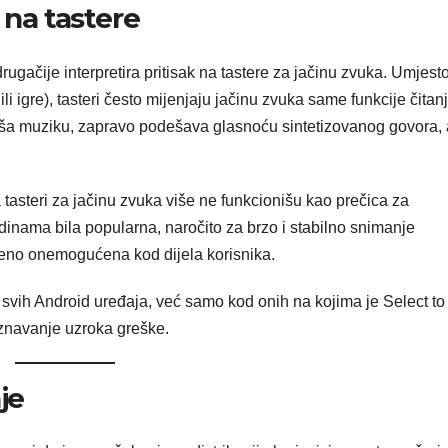
 na tastere
ugačije interpretira pritisak na tastere za jačinu zvuka. Umjest
i igre), tasteri često mijenjaju jačinu zvuka same funkcije čitan
 sluša muziku, zapravo podešava glasnoću sintetizovanog govora,
da tasteri za jačinu zvuka više ne funkcionišu kao prečica za
odinama bila popularna, naročito za brzo i stabilno snimanje
emeno onemogućena kod dijela korisnika.
 svih Android uređaja, već samo kod onih na kojima je Select to
oznavanje uzroka greške.
je