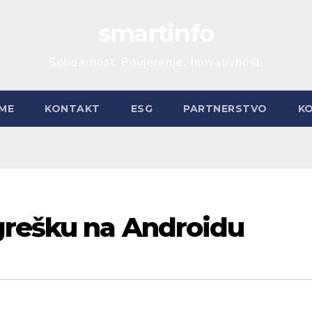
smartinfo
Solidarnost. Povjerenje. Inovativnost.
ME
KONTAKT
ESG
PARTNERSTVO
K
grešku na Androidu