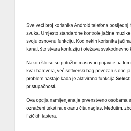
Sve veći broj korisnika Android telefona posljednji
zvuka. Umjesto standardne kontrole jačine muzike il
svoju osnovnu funkciju. Kod nekih korisnika jačin
kanal, što stvara konfuziju i otežava svakodnevno k
Nakon što su se pritužbe masovno pojavile na for
kvar hardvera, već softverski bag povezan s opcij
problem nastaje kada je aktivirana funkcija
Select
pristupačnosti.
Ova opcija namijenjena je prvenstveno osobama sa
označeni tekst na ekranu čita naglas. Međutim, zbo
fizičkih tastera.