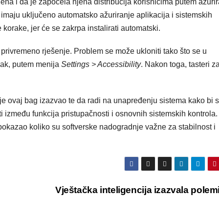
jena i da je započela njena distribucija korisnicima putem ažuri
ji imaju uključeno automatsko ažuriranje aplikacija i sistemskih
orake, jer će se zakrpa instalirati automatski.
i privremeno rješenje. Problem se može ukloniti tako što se u
peak, putem menija
Settings > Accessibility
. Nakon toga, tasteri z
 je ovaj bag izazvao te da radi na unapređenju sistema kako bi 
ti između funkcija pristupačnosti i osnovnih sistemskih kontrola.
 pokazao koliko su softverske nadogradnje važne za stabilnost i
Vještačka inteligencija izazvala pole