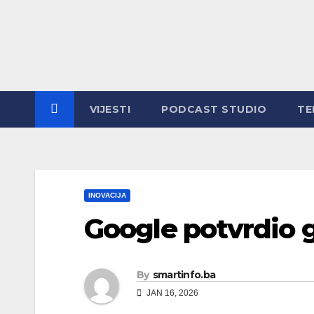
Skip
to
content
VIJESTI
PODCAST STUDIO
TE
INOVACIJA
Google potvrdio 
By
smartinfo.ba
JAN 16, 2026