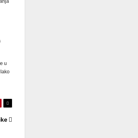
ranja
a
se u
 Iako
mike