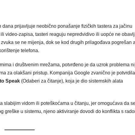
h dana prijavljuje neobično ponašanje fizičkih tastera za jačinu
i video-zapisa, tasteri reaguju nepredvidivo ili uopće ne obavlj
a zvuka se ne mijenja, dok se kod drugih prilagođava pogrešan 
orištenje telefona.
umima i društvenim mrežama, potvrđeno je da uzrok problema ni
ama za olakšani pristup. Kompanija Google zvanično je potvrdil
 to Speak
(Odaberi za čitanje), koja je dio sistemskih alata
 slabijim vidom ili poteškoćama u čitanju, jer omogućava da s
g greške u sistemu, njeno aktiviranje dovodi do konflikta s rad