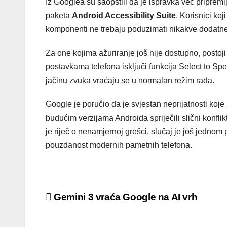
Iz Googlea su saopštili da je ispravka već pripreml
paketa
Android Accessibility Suite
. Korisnici ko
komponenti ne trebaju poduzimati nikakve dodatne k
Za one kojima ažuriranje još nije dostupno, postoj
postavkama telefona isključi funkcija Select to S
jačinu zvuka vraćaju se u normalan režim rada.
Google je poručio da je svjestan neprijatnosti koje
budućim verzijama Androida spriječili slični konflik
je riječ o nenamjernoj grešci, slučaj je još jednom
pouzdanost modernih pametnih telefona.
Post
Gemini 3 vraća Google na AI vrh
navigation