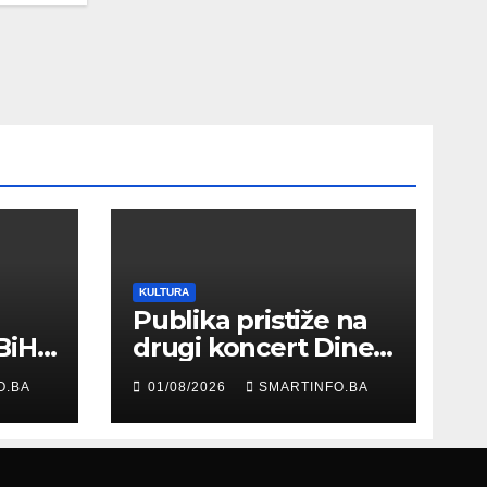
KULTURA
Publika pristiže na
BiH
drugi koncert Dine
Merlina na Koševu
O.BA
01/08/2026
SMARTINFO.BA
ma