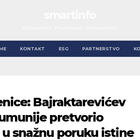
smartinfo
Solidarnost. Povjerenje. Inovativnost.
ME
KONTAKT
ESG
PARTNERSTVO
K
enice: Bajraktarevićev
umunije pretvorio
u snažnu poruku istine