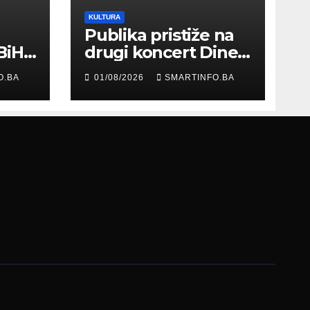
KULTURA
Publika pristiže na
BiH
drugi koncert Dine
Merlina na Koševu
O.BA
01/08/2026
SMARTINFO.BA
ma