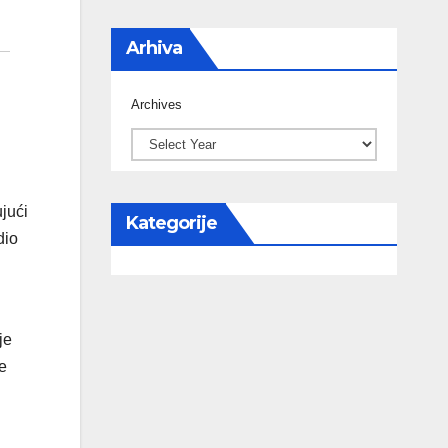
Arhiva
Archives
ujući
Kategorije
dio
je
ne