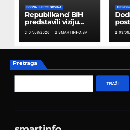
BOSNA I HERCEGOVINA
TRENDIN
Republikanci BiH
Dod
predstavili viziju
post
moderne Bosne i
šale
07/08/2026
SMARTINFO.BA
03/08
Hercegovine
paro
ambasadoru
por
Njemačke
Pretraga
TRAŽI
smartinfo