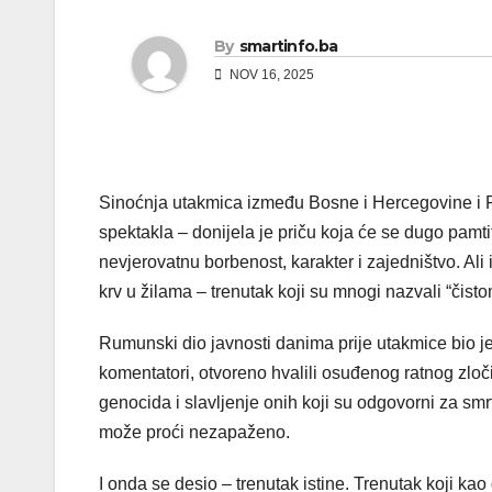
By
smartinfo.ba
NOV 16, 2025
Sinoćnja utakmica između Bosne i Hercegovine i R
spektakla – donijela je priču koja će se dugo pamti
nevjerovatnu borbenost, karakter i zajedništvo. Ali
krv u žilama – trenutak koji su mnogi nazvali “čis
Rumunski dio javnosti danima prije utakmice bio je
komentatori, otvoreno hvalili osuđenog ratnog zloči
genocida i slavljenje onih koji su odgovorni za smrt
može proći nezapaženo.
I onda se desio – trenutak istine. Trenutak koji kao 