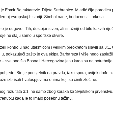
je Esmir Bajraktarević. Dijete Srebrenice. Mladić čija porodica 
dernoj evropskoj historiji. Simbol nade, budućnosti i prkosa.
o je odgovor. Tih, dostojanstven, ali snažniji od bilo kakvih riječ
oje ne staju samo u sportske okvire.
i kontrolu nad utakmicom i velikim preokretom slavili sa 3:1.
, pokazujući zašto je ova ekipa Barbareza i više nego zasluži
r – sve ono što Bosna i Hercegovina jesu kada su najpotrebnije
 pobjede. Bio je podsjetnik da pravda, iako spora, uvijek dođe n
že izbrisati hvalospjevima onima koji su činili zločine.
bog rezultata 3:1, ne samo zbog koraka ka Svjetskom prvenstvu
 trenutku kada je to imalo posebnu težinu.
.