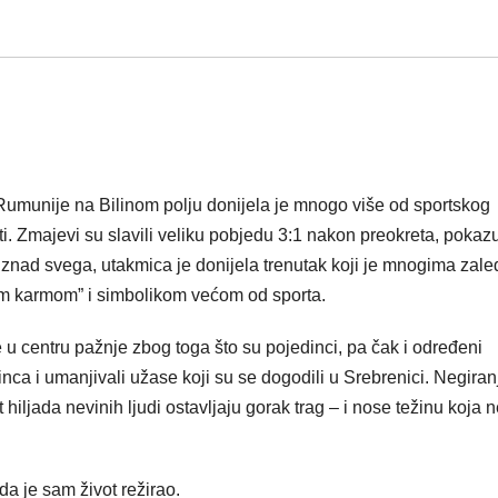
umunije na Bilinom polju donijela je mnogo više od sportskog
ti. Zmajevi su slavili veliku pobjedu 3:1 nakon preokreta, pokaz
 iznad svega, utakmica je donijela trenutak koji je mnogima zale
tom karmom” i simbolikom većom od sporta.
 u centru pažnje zbog toga što su pojedinci, pa čak i određeni
nca i umanjivali užase koji su se dogodili u Srebrenici. Negiran
 hiljada nevinih ljudi ostavljaju gorak trag – i nose težinu koja 
da je sam život režirao.