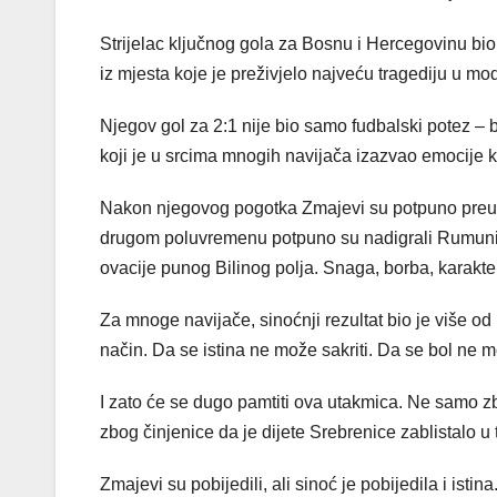
Strijelac ključnog gola za Bosnu i Hercegovinu bio 
iz mjesta koje je preživjelo najveću tragediju u mo
Njegov gol za 2:1 nije bio samo fudbalski potez – bi
koji je u srcima mnogih navijača izazvao emocije k
Nakon njegovog pogotka Zmajevi su potpuno preuzel
drugom poluvremenu potpuno su nadigrali Rumuniju
ovacije punog Bilinog polja. Snaga, borba, karakte
Za mnoge navijače, sinoćnji rezultat bio je više od
način. Da se istina ne može sakriti. Da se bol ne mo
I zato će se dugo pamtiti ova utakmica. Ne samo z
zbog činjenice da je dijete Srebrenice zablistalo u
Zmajevi su pobijedili, ali sinoć je pobijedila i istina