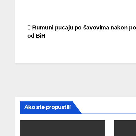
Post
Rumuni pucaju po šavovima nakon po
od BiH
navigation
Ako ste propustili