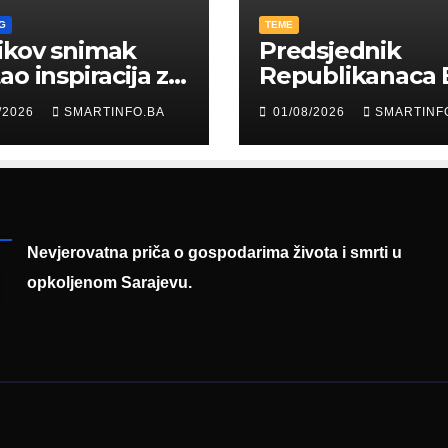
G
TEME
ikov snimak
Predsjednik
ao inspiracija za
Republikanaca 
: Građani kroz
Edin Garaplija
/2026
SMARTINFO.BA
01/08/2026
SMARTINF
diju poslali
prisustvovao
uku
prezentaciji
Federalnog saj
zapošljavanja
Nevjerovatna priča o gospodarima života i smrti u
opkoljenom Sarajevu.