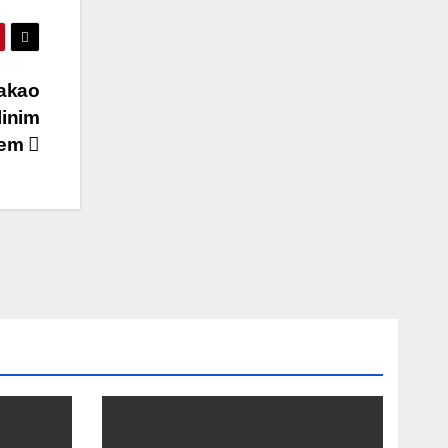
lakao
linim
jem