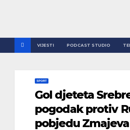
Skip
to
content
VIJESTI
PODCAST STUDIO
TE
SPORT
Gol djeteta Srebr
pogodak protiv R
pobjedu Zmajeva 