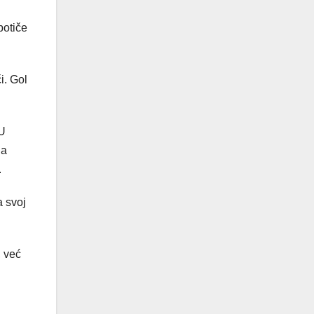
potiče
i. Gol
 U
la
.
a svoj
, već