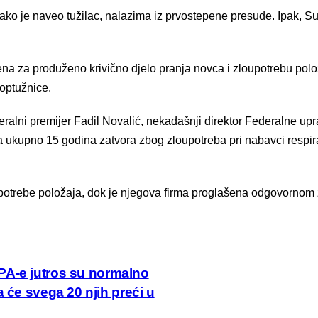
, kako je naveo tužilac, nalazima iz prvostepene presude. Ipak,
na za produženo krivično djelo pranja novca i zloupotrebu polož
 optužnice.
alni premijer Fadil Novalić, nekadašnji direktor Federalne uprav
a ukupno 15 godina zatvora zbog zloupotreba pri nabavci respir
upotrebe položaja, dok je njegova firma proglašena odgovorno
PA-e jutros su normalno
 će svega 20 njih preći u