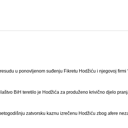
esudu u ponovljenom suđenju Fikretu Hodžiću i njegovoj firmi 
aštvo BiH teretilo je Hodžića za produženo krivično djelo pranja
petogodišnju zatvorsku kaznu izrečenu Hodžiću zbog afere nez