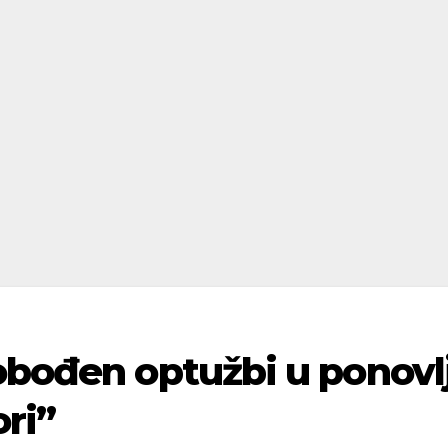
lobođen optužbi u ponov
ori”