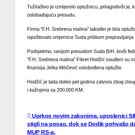
Tužilaštvo je izmijenilo optužnicu, prilagodivši je
oslobađajuću presudu.
Firma “F.H. Srebrena malina” također je bila optuže
ispoštovalo smjernice Suda prilikom prepravljanja
Podsjetimo, ranijom presudom Suda BiH, bivši feder
“F.H. Srebrena malina” Fikret Hodžić osuđeni su n
finansija Jelka Miličević oslobođena optužbi.
Hodžić je tada dobio pet godina zatvora zbog zlo
i kažnjena sa 200.000 KM.
Post
Uprkos novim zakonima, uposlenici SI
stigli na posao, dok se Dodik pohvalio da
navigation
MUP RS-a.