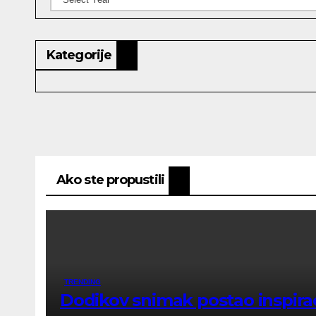
Kategorije
Ako ste propustili
TRENDING
Dodikov snimak postao inspiraci