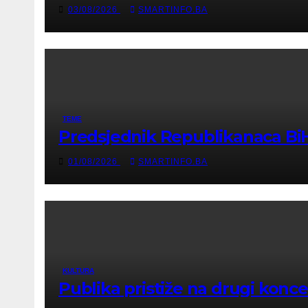
03/08/2026
SMARTINFO.BA
TEME
Predsjednik Republikanaca BiH 
01/08/2026
SMARTINFO.BA
KULTURA
Publika pristiže na drugi konc