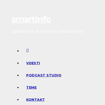
Skip
to
smartinfo
content
Solidarnost. Povjerenje. Inovativnost.
VIJESTI
PODCAST STUDIO
TEME
KONTAKT