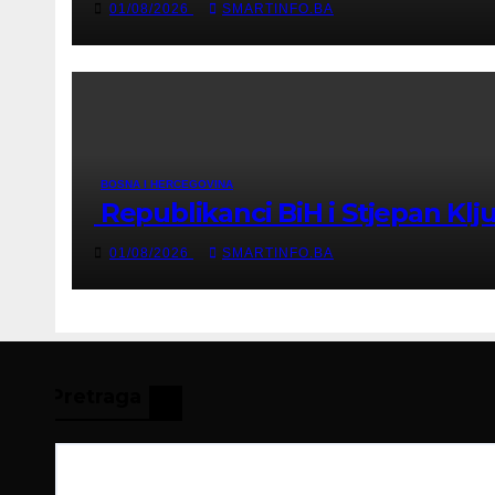
01/08/2026
SMARTINFO.BA
BOSNA I HERCEGOVINA
Republikanci BiH i Stjepan Klj
01/08/2026
SMARTINFO.BA
Pretraga