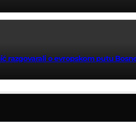
uić razgovarali o evropskom putu Bosn