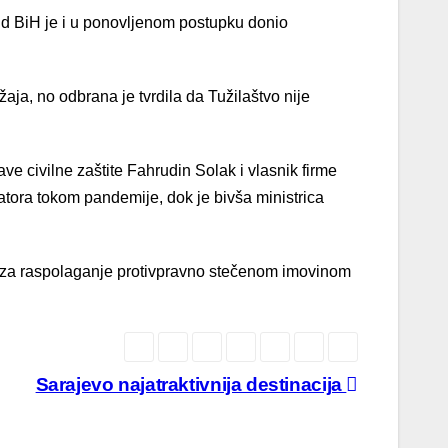
 Sud BiH je i u ponovljenom postupku donio
aja, no odbrana je tvrdila da Tužilaštvo nije
e civilne zaštite Fahrudin Solak i vlasnik firme
atora tokom pandemije, dok je bivša ministrica
m za raspolaganje protivpravno stečenom imovinom
Sarajevo najatraktivnija destinacija