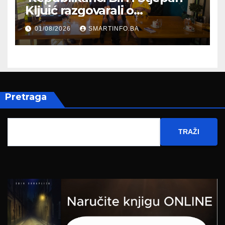
Kljuić razgovarali o
evropskom putu Bosne i
01/08/2026
SMARTINFO.BA
Hercegovine
Pretraga
TRAŽI