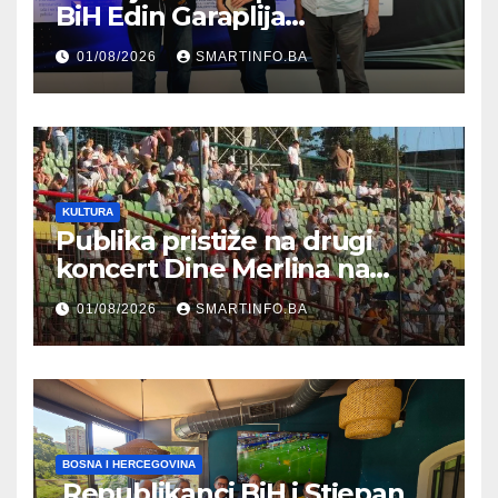
BiH Edin Garaplija
prisustvovao prezentaciji
01/08/2026
SMARTINFO.BA
Federalnog sajma
zapošljavanja
KULTURA
Publika pristiže na drugi
koncert Dine Merlina na
Koševu
01/08/2026
SMARTINFO.BA
BOSNA I HERCEGOVINA
Republikanci BiH i Stjepan