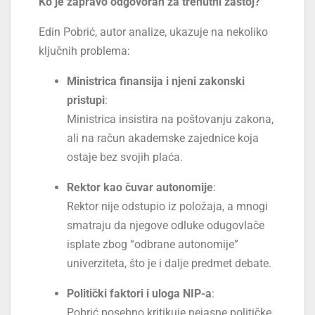
Ko je zapravo odgovoran za trenutni zastoj?
Edin Pobrić, autor analize, ukazuje na nekoliko
ključnih problema:
Ministrica finansija i njeni zakonski
pristupi
:
Ministrica insistira na poštovanju zakona,
ali na račun akademske zajednice koja
ostaje bez svojih plaća.
Rektor kao čuvar autonomije
:
Rektor nije odstupio iz položaja, a mnogi
smatraju da njegove odluke odugovlače
isplate zbog “odbrane autonomije”
univerziteta, što je i dalje predmet debate.
Politički faktori i uloga NIP-a
:
Pobrić posebno kritikuje nejasne političke