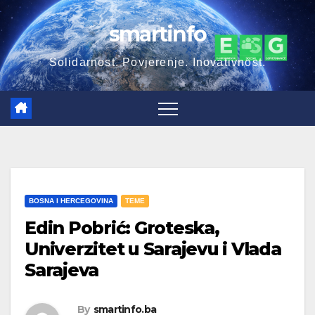
smartinfo
Solidarnost. Povjerenje. Inovativnost.
BOSNA I HERCEGOVINA
TEME
Edin Pobrić: Groteska,
Univerzitet u Sarajevu i Vlada
Sarajeva
By
smartinfo.ba