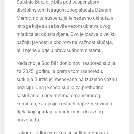
Sutkinja Burzić je bila pod suspenzijom i
disciplinskom istragom zbog slučaja Dženan
Memić, no ta suspenzija je nedavno ukinuta, a
istrage koje su se bavile vezom ubistva ovog
mladića su obustavljene. Ovo je izazvalo veliku
pažnju javnosti s obzirom na važnost slučaja,
ali i njene uloge u pravosudnom sistemu.
Nedavno je Sud BiH donio novi raspored sudija
za 2025. godinu, a prema tom rasporedu,
sutkinja Burzić je imenovana na izuzetno važnu
poziciju. Ona je sada sudija za prethodno
saslušanje u predmetima organiziranog
kriminala, korupcije i ostalih najtežih krivičnih
djela koji spadaju u nadležnost državnog
pravosuđa.
Također, odlučeno je da će sutkinja Burzić, u