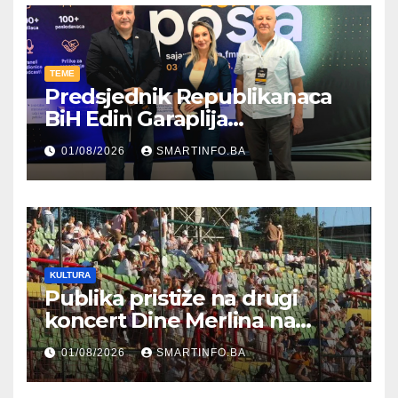
TEME
Predsjednik Republikanaca
BiH Edin Garaplija
prisustvovao prezentaciji
01/08/2026
SMARTINFO.BA
Federalnog sajma
zapošljavanja
KULTURA
Publika pristiže na drugi
koncert Dine Merlina na
Koševu
01/08/2026
SMARTINFO.BA