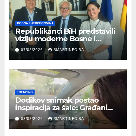
BOSNA I HERCEGOVINA
Republikanci BiH predstavili
viziju moderne Bosne i
Hercegovine ambasadoru
07/08/2026
SMARTINFO.BA
Njemačke
TRENDING
Dodikov snimak postao
inspiracija za šale: Građani
kroz parodiju poslali poruku
03/08/2026
SMARTINFO.BA