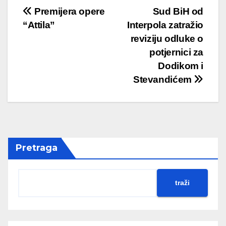
Premijera opere
Sud BiH od
“Attila”
Interpola zatražio
reviziju odluke o
potjernici za
Dodikom i
Stevandićem
Pretraga
traži