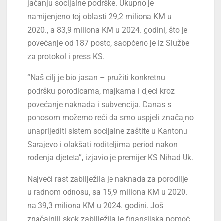
jačanju socijalne podrške. Ukupno je
namijenjeno toj oblasti 29,2 miliona KM u
2020., a 83,9 miliona KM u 2024. godini, što je
povećanje od 187 posto, saopćeno je iz Službe
za protokol i press KS.
“Naš cilj je bio jasan – pružiti konkretnu
podršku porodicama, majkama i djeci kroz
povećanje naknada i subvencija. Danas s
ponosom možemo reći da smo uspjeli značajno
unaprijediti sistem socijalne zaštite u Kantonu
Sarajevo i olakšati roditeljima period nakon
rođenja djeteta”, izjavio je premijer KS Nihad Uk.
Najveći rast zabilježila je naknada za porodilje
u radnom odnosu, sa 15,9 miliona KM u 2020.
na 39,3 miliona KM u 2024. godini. Još
značajniji skok zabilježila je finansijska pomoć