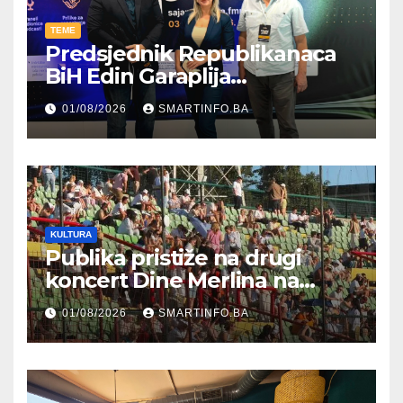
TEME
Predsjednik Republikanaca
BiH Edin Garaplija
prisustvovao prezentaciji
01/08/2026
SMARTINFO.BA
Federalnog sajma
zapošljavanja
KULTURA
Publika pristiže na drugi
koncert Dine Merlina na
Koševu
01/08/2026
SMARTINFO.BA