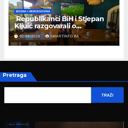
BOSNA I HERCEGOVINA
Republikanci BiH i Stjepan
Kljuić razgovarali o
evropskom putu Bosne i
01/08/2026
SMARTINFO.BA
Hercegovine
Pretraga
TRAŽI