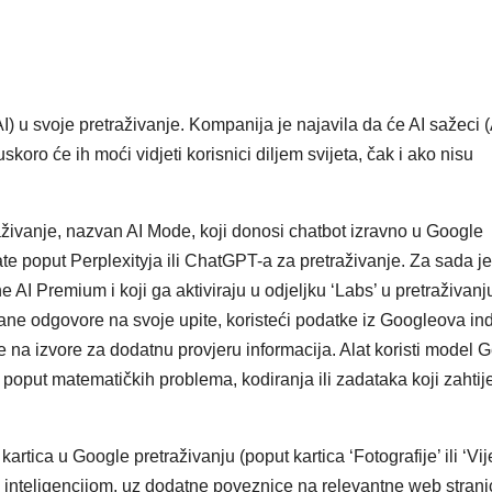
I) u svoje pretraživanje. Kompanija je najavila da će AI sažeci (
uskoro će ih moći vidjeti korisnici diljem svijeta, čak i ako nisu
raživanje, nazvan AI Mode, koji donosi chatbot izravno u Google
te poput Perplexityja ili ChatGPT-a za pretraživanje. Za sada je
I Premium i koji ga aktiviraju u odjeljku ‘Labs’ u pretraživanju
ne odgovore na svoje upite, koristeći podatke iz Googleova in
e na izvore za dodatnu provjeru informacija. Alat koristi model 
ja, poput matematičkih problema, kodiranja ili zadataka koji zahtij
tica u Google pretraživanju (poput kartica ‘Fotografije’ ili ‘Vije
inteligencijom, uz dodatne poveznice na relevantne web strani