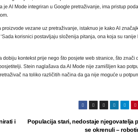
i da je AI Mode integriran u Google pretraživanje, ima pristup po
tom.
proizvode vezane uz pretraživanje, istaknuo je kako AI značaj
 ‘Sada korisnici postavljaju složenija pitanja, ona koja su ranije 
obiju kontekst prije nego što posjete web stranice, što znači 
i posjetitelji. Stein naglašava da AI Mode nije zamišljen kao pot
retraživač na toliko različitih načina da ga nije moguće u potpun
rati i
Populacija stari, nedostaje njegovatelja 
se okrenuli – robo