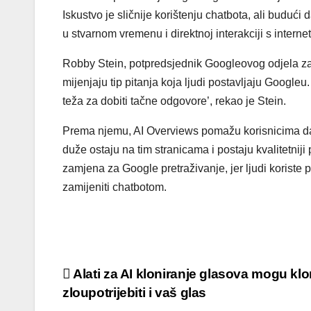
Iskustvo je sličnije korištenju chatbota, ali buduć
u stvarnom vremenu i direktnoj interakciji s interne
Robby Stein, potpredsjednik Googleovog odjela za 
mijenjaju tip pitanja koja ljudi postavljaju Googleu.
teža za dobiti tačne odgovore’, rekao je Stein.
Prema njemu, AI Overviews pomažu korisnicima da d
duže ostaju na tim stranicama i postaju kvalitetnij
zamjena za Google pretraživanje, jer ljudi koriste p
zamijeniti chatbotom.
Alati za AI kloniranje glasova mogu kloni
zloupotrijebiti i vaš glas