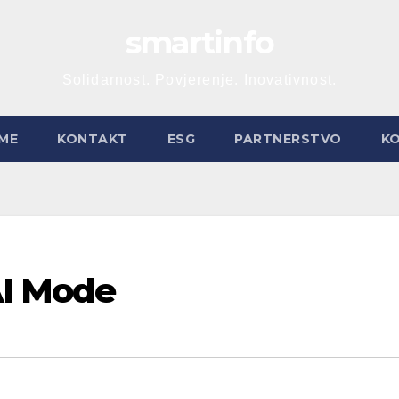
smartinfo
Solidarnost. Povjerenje. Inovativnost.
ME
KONTAKT
ESG
PARTNERSTVO
K
AI Mode