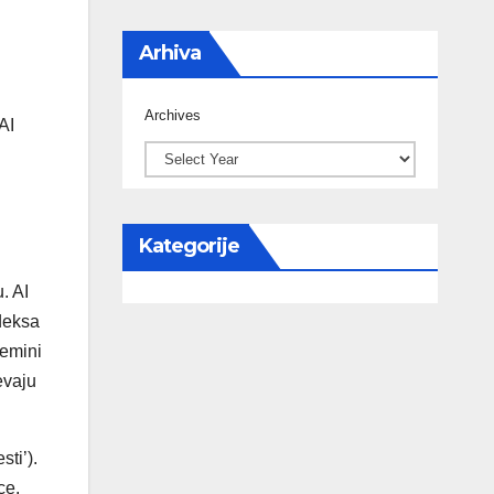
Arhiva
Archives
AI
Kategorije
. AI
deksa
Gemini
evaju
sti’).
ce.