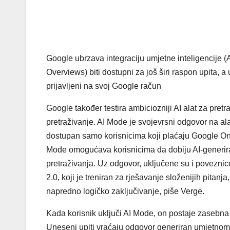
Google ubrzava integraciju umjetne inteligencije (A
Overviews) biti dostupni za još širi raspon upita, a 
prijavljeni na svoj Google račun
Google također testira ambiciozniji AI alat za pret
pretraživanje. AI Mode je svojevrsni odgovor na ala
dostupan samo korisnicima koji plaćaju Google One A
Mode omogućava korisnicima da dobiju AI-generira
pretraživanja. Uz odgovor, uključene su i poveznic
2.0, koji je treniran za rješavanje složenijih pitan
napredno logičko zaključivanje, piše Verge.
Kada korisnik uključi AI Mode, on postaje zasebna kar
Uneseni upiti vraćaju odgovor generiran umjetnom 