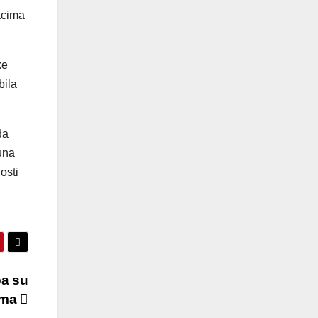
dacima
ke
bila
da
puna
osti
pa su
tima