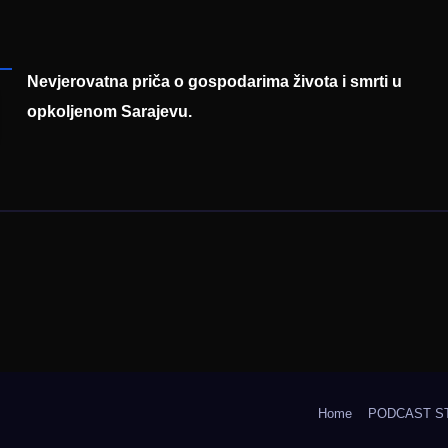
eralnog sajma
šljavanja
Nevjerovatna priča o gospodarima života i smrti u
opkoljenom Sarajevu.
Home
PODCAST S