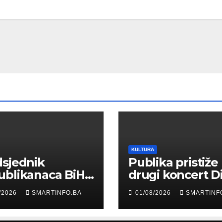
KULTURA
sjednik
Publika pristiže
ublikanaca BiH
drugi koncert D
 Garaplija
Merlina na Koš
/2026
SMARTINFO.BA
01/08/2026
SMARTINF
ustvovao
entaciji