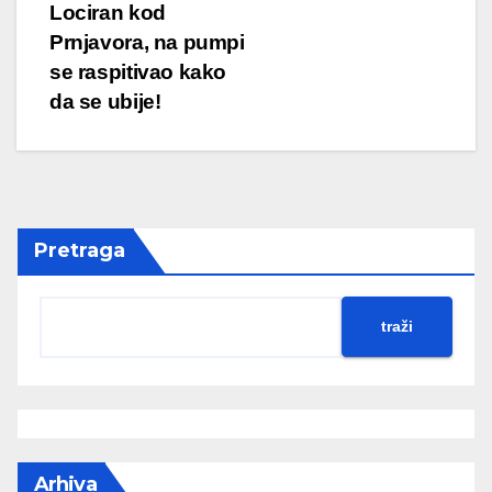
Lociran kod
Prnjavora, na pumpi
se raspitivao kako
da se ubije!
Pretraga
traži
Arhiva