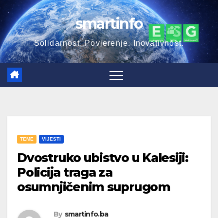
smartinfo
Solidarnost. Povjerenje. Inovativnost.
TEME
VIJESTI
Dvostruko ubistvo u Kalesiji:
Policija traga za
osumnjičenim suprugom
By
smartinfo.ba