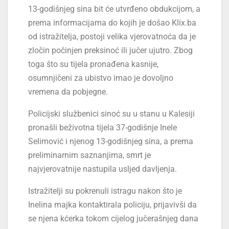
13-godišnjeg sina bit će utvrđeno obdukcijom, a
prema informacijama do kojih je došao Klix.ba
od istražitelja, postoji velika vjerovatnoća da je
zločin počinjen preksinoć ili jučer ujutro. Zbog
toga što su tijela pronađena kasnije,
osumnjičeni za ubistvo imao je dovoljno
vremena da pobjegne.
Policijski službenici sinoć su u stanu u Kalesiji
pronašli beživotna tijela 37-godišnje Inele
Selimović i njenog 13-godišnjeg sina, a prema
preliminarnim saznanjima, smrt je
najvjerovatnije nastupila usljed davljenja.
Istražitelji su pokrenuli istragu nakon što je
Inelina majka kontaktirala policiju, prijavivši da
se njena kćerka tokom cijelog jučerašnjeg dana