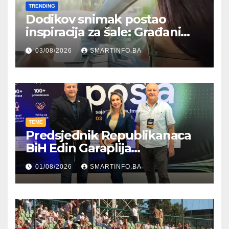
TRENDING
Dodikov snimak postao
inspiracija za šale: Građani
kroz parodiju poslali poruku
03/08/2026
SMARTINFO.BA
TEME
Predsjednik Republikanaca
BiH Edin Garaplija
prisustvovao prezentaciji
01/08/2026
SMARTINFO.BA
Federalnog sajma
zapošljavanja