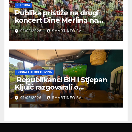
KULTURA
Publika pristiže na drugi
koncert Dine Merlina na
Koševu
01/08/2026
SMARTINFO.BA
BOSNA I HERCEGOVINA
Republikanci BiH i Stjepan
Kljuić razgovarali o
evropskom putu Bosne i
01/08/2026
SMARTINFO.BA
Hercegovine