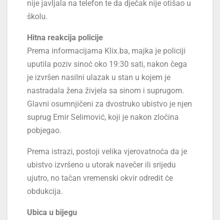
nije javljala na telefon te da dječak nije otišao u
školu.
Hitna reakcija policije
Prema informacijama Klix.ba, majka je policiji
uputila poziv sinoć oko 19:30 sati, nakon čega
je izvršen nasilni ulazak u stan u kojem je
nastradala žena živjela sa sinom i suprugom.
Glavni osumnjičeni za dvostruko ubistvo je njen
suprug Emir Selimović, koji je nakon zločina
pobjegao.
Prema istrazi, postoji velika vjerovatnoća da je
ubistvo izvršeno u utorak navečer ili srijedu
ujutro, no tačan vremenski okvir odredit će
obdukcija.
Ubica u bijegu