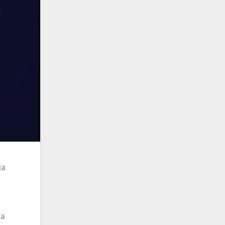
ja
za