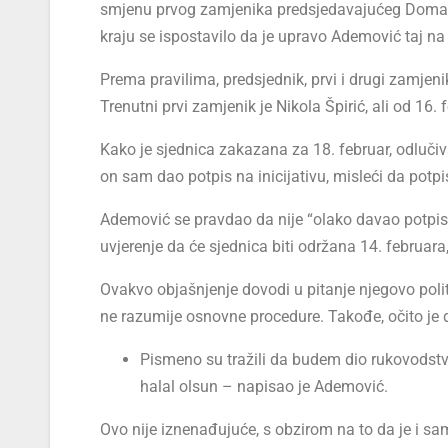
smjenu prvog zamjenika predsjedavajućeg Doma n
kraju se ispostavilo da je upravo Ademović taj na 
Prema pravilima, predsjednik, prvi i drugi zamje
Trenutni prvi zamjenik je Nikola Špirić, ali od 16.
Kako je sjednica zakazana za 18. februar, odlučiv
on sam dao potpis na inicijativu, misleći da potpi
Ademović se pravdao da nije “olako davao potpise
uvjerenje da će sjednica biti održana 14. februara,
Ovakvo objašnjenje dovodi u pitanje njegovo poli
ne razumije osnovne procedure. Takođe, očito je d
Pismeno su tražili da budem dio rukovods
halal olsun – napisao je Ademović.
Ovo nije iznenađujuće, s obzirom na to da je i 