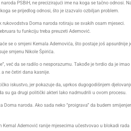
aroda PSBiH, ne precizirajući ime na koga se tačno odnosi. N
koga se prijedlog odnosi, što je izazvalo ozbiljan problem.
nik rukovodstva Doma naroda rotiraju se svakih osam mjeseci.
 februara tu funkciju treba preuzeti Ademović.
aće se o smjeni Kemala Ademovića, što postaje još apsurdnije je
suje smjenu Nikole Špirića.
”, već da se radilo o nesporazumu. Takođe je tvrdio da je imao
 a ne četiri dana kasnije.
tičko iskustvo, jer pokazuje da, uprkos dugogodišnjem djelovanj
a su ga drugi politički akteri lako nadmudrili u ovom procesu.
tva Doma naroda. Ako sada neko “proigrava” da budem smijenje
sam Kemal Ademović ranije mjesecima učestvovao u blokadi rada