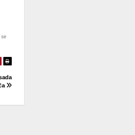
 se
rsada
ića