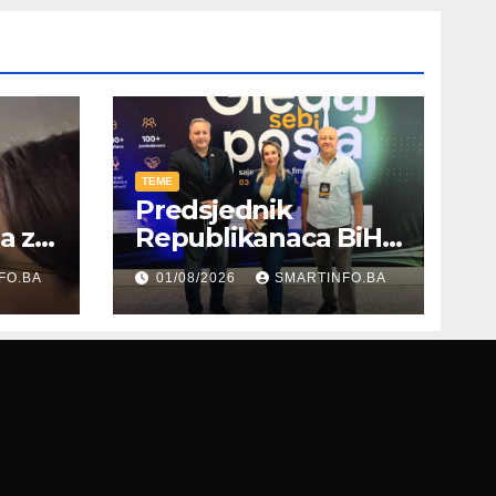
TEME
Predsjednik
ja za
Republikanaca BiH
oz
Edin Garaplija
FO.BA
01/08/2026
SMARTINFO.BA
prisustvovao
prezentaciji
Federalnog sajma
zapošljavanja