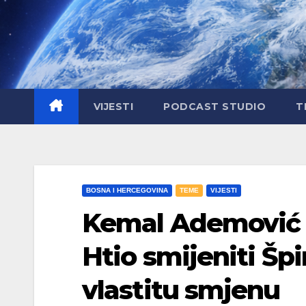
VIJESTI
PODCAST STUDIO
T
BOSNA I HERCEGOVINA
TEME
VIJESTI
Kemal Ademović 
Htio smijeniti Šp
vlastitu smjenu