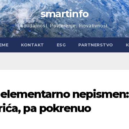
smartinfo
Solidarnost. Povjerenje. Inovativnost.
EME
KONTAKT
ESG
PARTNERSTVO
K
elementarno nepismen:
irića, pa pokrenuo