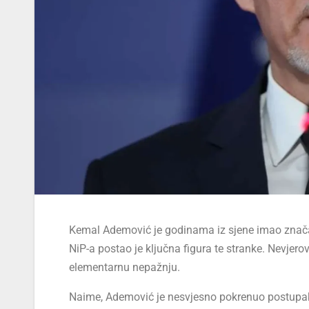
Kemal Ademović je godinama iz sjene imao znača
NiP-a postao je ključna figura te stranke. Nevjer
elementarnu nepažnju.
Naime, Ademović je nesvjesno pokrenuo postupak v