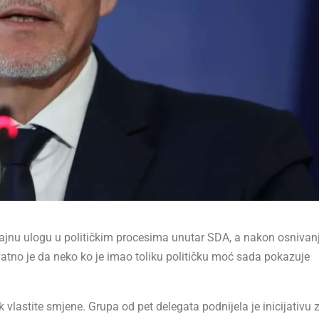
jnu ulogu u političkim procesima unutar SDA, a nakon osnivan
ovatno je da neko ko je imao toliku političku moć sada pokazuje
lastite smjene. Grupa od pet delegata podnijela je inicijativu 