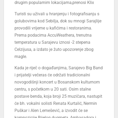
drugim popularnim lokacijama,prenosi Klix
Turisti su uživali u hranjenju i fotografisanju s
golubovima kod Sebilja, dok su mnogi Sarajlije
provodili vrijeme u kafićima i restoranima.
Prema podacima AccuWeathera, trenutna
temperatura u Sarajevu iznosi -2 stepena
Celzijusa, a izdato je žuto upozorenje zbog
magle.
Kada je riječ o događanjima, Sarajevo Big Band
i prijatelji večeras će održati tradicionalni
novogodišnji koncert u Bosanskom kulturnom
centru, s početkom u 20 sati. Osim stalne
postave benda, koja broji 25 muzičara, nastupit
će bh. vokalni solisti Renata Kurtalić, Nermin
Puškar i Alen Lemešević, a izvodit će se
kompozicije Bijelog dugmeta, Ambasadora i