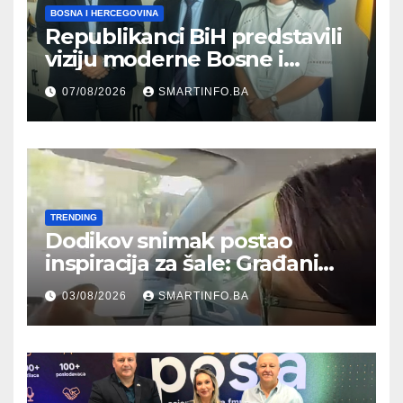
BOSNA I HERCEGOVINA
Republikanci BiH predstavili
viziju moderne Bosne i
Hercegovine ambasadoru
07/08/2026
SMARTINFO.BA
Njemačke
TRENDING
Dodikov snimak postao
inspiracija za šale: Građani
kroz parodiju poslali poruku
03/08/2026
SMARTINFO.BA