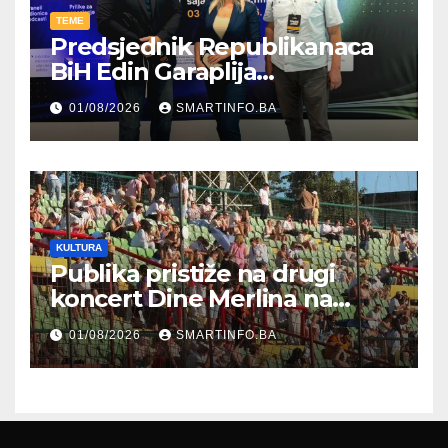
TEME
Predsjednik Republikanaca
BiH Edin Garaplija
prisustvovao prezentaciji
01/08/2026
SMARTINFO.BA
Federalnog sajma
zapošljavanja
KULTURA
Publika pristiže na drugi
koncert Dine Merlina na
Koševu
01/08/2026
SMARTINFO.BA