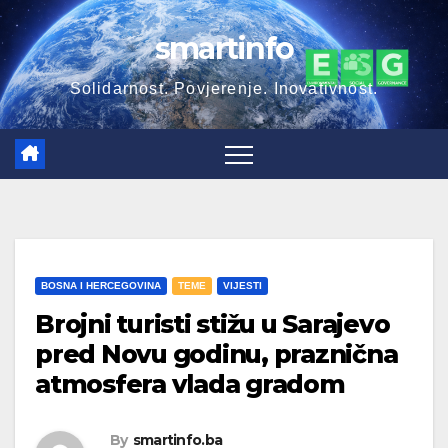
smartinfo
Solidarnost. Povjerenje. Inovativnost.
BOSNA I HERCEGOVINA
TEME
VIJESTI
Brojni turisti stižu u Sarajevo
pred Novu godinu, praznična
atmosfera vlada gradom
By
smartinfo.ba