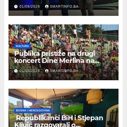
prisustvovao prezentaciji
01/08/2026
SMARTINFO.BA
Federalnog sajma
zapošljavanja
KULTURA
Publika pristiže na drugi
koncert Dine Merlina na
Koševu
01/08/2026
SMARTINFO.BA
BOSNA I HERCEGOVINA
Republikanci BiH i Stjepan
Kljuić razgovarali o