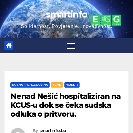
smartinfo
Solidarnost. Povjerenje. Inovativnost.
BOSNA I HERCEGOVINA
TEME
VIJESTI
Nenad Nešić hospitaliziran na
KCUS-u dok se čeka sudska
odluka o pritvoru.
By
smartinfo.ba