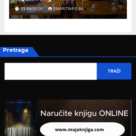
evropskom putu Bosne i
01/08/2026
SMARTINFO.BA
Hercegovine
Pretraga
TRAŽI