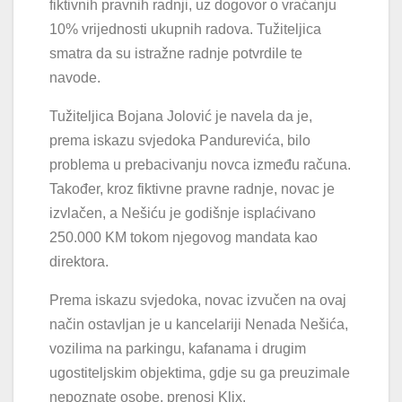
fiktivnih pravnih radnji, uz dogovor o vraćanju
10% vrijednosti ukupnih radova. Tužiteljica
smatra da su istražne radnje potvrdile te
navode.
Tužiteljica Bojana Jolović je navela da je,
prema iskazu svjedoka Pandurevića, bilo
problema u prebacivanju novca između računa.
Također, kroz fiktivne pravne radnje, novac je
izvlačen, a Nešiću je godišnje isplaćivano
250.000 KM tokom njegovog mandata kao
direktora.
Prema iskazu svjedoka, novac izvučen na ovaj
način ostavljan je u kancelariji Nenada Nešića,
vozilima na parkingu, kafanama i drugim
ugostiteljskim objektima, gdje su ga preuzimale
nepoznate osobe, prenosi Klix.