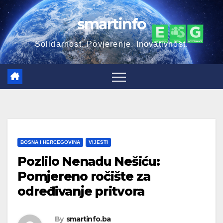
smartinfo
Solidarnost. Povjerenje. Inovativnost.
BOSNA I HERCEGOVINA
VIJESTI
Pozlilo Nenadu Nešiću:
Pomjereno ročište za
određivanje pritvora
By
smartinfo.ba