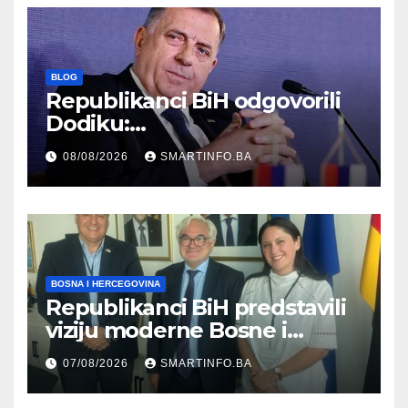
BLOG
Republikanci BiH odgovorili
Dodiku:
Bosanskohercegovačka
08/08/2026
SMARTINFO.BA
kultura postoji i pripada svim
građanima
BOSNA I HERCEGOVINA
Republikanci BiH predstavili
viziju moderne Bosne i
Hercegovine ambasadoru
07/08/2026
SMARTINFO.BA
Njemačke