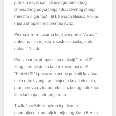
jutros u devet sati, ali je odgođeno zbog
iznenadnog pogoršanja zdravstvenog stanja
ministra sigurnosti BiH, Nenada Nešića, koji je
među uhapšenima,prenosi Avaz.
Prema informacijama koje je reporter “Avaza”
dobio na licu mjesta, ročište se očekuje tek
nakon 11 sati.
Podsjećamo, uhapšeni su u akciji “Tunel 2”
zbog sumnje da su kao rukovodioci u JP
“Putevi RS” i povezane osobe počinili krivična
djela udruživanja radi činjenja krivičnih djela,
pranja novca, zloupotrebe službenog položaja
ili ovlaštenja i primanja mita.
Tužilaštvo BiH je, nakon ispitivanja
osumnjičenih, podnijelo prijedlog Sudu BiH za