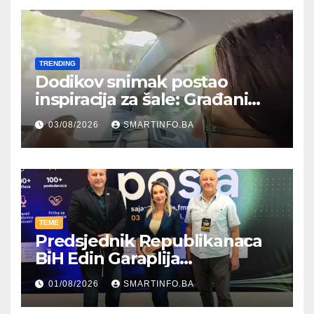
TRENDING
Dodikov snimak postao
inspiracija za šale: Građani
kroz parodiju poslali poruku
03/08/2026
SMARTINFO.BA
TEME
Predsjednik Republikanaca
BiH Edin Garaplija
prisustvovao prezentaciji
01/08/2026
SMARTINFO.BA
Federalnog sajma
zapošljavanja