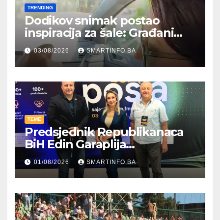
TRENDING
Dodikov snimak postao
inspiracija za šale: Građani
kroz parodiju poslali poruku
03/08/2026
SMARTINFO.BA
TEME
Predsjednik Republikanaca
BiH Edin Garaplija
prisustvovao prezentaciji
01/08/2026
SMARTINFO.BA
Federalnog sajma
zapošljavanja