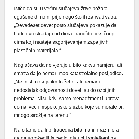
Ističe da su u većini slučajeva žrtve požara
ugušene dimom, prije nego što ih zahvati vatra.
„Devedeset devet posto slučajeva pokazuje da
ljudi prvo stradaju od dima, naročito toksičnog
dima koji nastaje sagorijevanjem zapaljivih
plastičnih materijala.“
Naglašava da ne vjeruje u bilo kakvu namjeru, ali
smatra da je nemar imao katastrofalne posljedice.
„Ne mislim da je iko to želio, ali nemar i
nedostatak odgovornosti doveli su do ozbiljnih
problema. Nisu krivi samo menadžment i uprava
doma, već i inspekcijske službe koje su morale biti
mnogo strožije na terenu.“
Na pitanje da li bi tragedija bila manjih razmjera
da najugroženiji štićenici nisu bili smješteni na