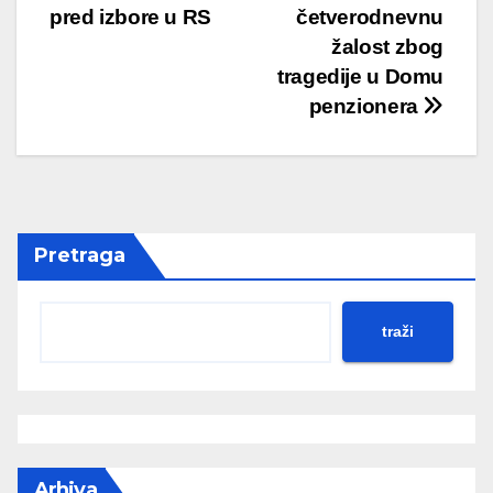
navigation
pred izbore u RS
četverodnevnu
žalost zbog
tragedije u Domu
penzionera
Pretraga
traži
Arhiva