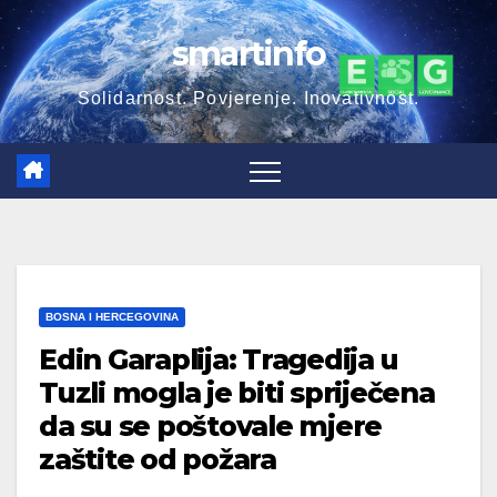
Skip
smartinfo
to
content
Solidarnost. Povjerenje. Inovativnost.
BOSNA I HERCEGOVINA
Edin Garaplija: Tragedija u
Tuzli mogla je biti spriječena
da su se poštovale mjere
zaštite od požara