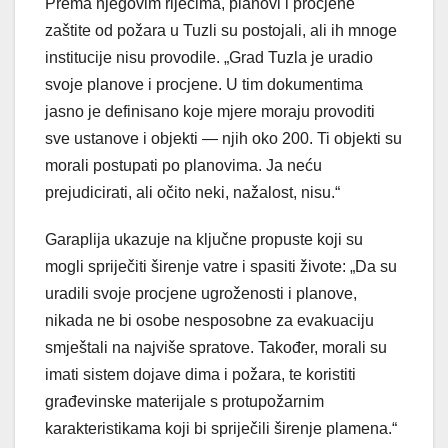
Prema njegovim riječima, planovi i procjene
zaštite od požara u Tuzli su postojali, ali ih mnoge
institucije nisu provodile. „Grad Tuzla je uradio
svoje planove i procjene. U tim dokumentima
jasno je definisano koje mjere moraju provoditi
sve ustanove i objekti — njih oko 200. Ti objekti su
morali postupati po planovima. Ja neću
prejudicirati, ali očito neki, nažalost, nisu.“
Garaplija ukazuje na ključne propuste koji su
mogli spriječiti širenje vatre i spasiti živote: „Da su
uradili svoje procjene ugroženosti i planove,
nikada ne bi osobe nesposobne za evakuaciju
smještali na najviše spratove. Također, morali su
imati sistem dojave dima i požara, te koristiti
građevinske materijale s protupožarnim
karakteristikama koji bi spriječili širenje plamena.“