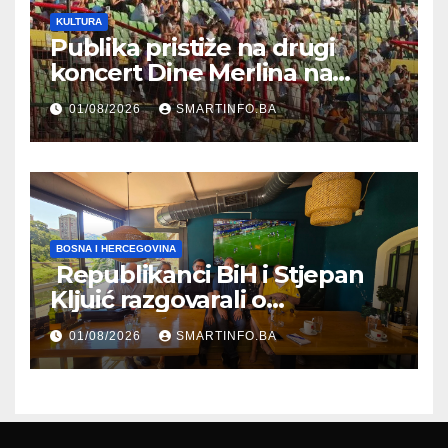
KULTURA
Publika pristiže na drugi
koncert Dine Merlina na
Koševu
01/08/2026
SMARTINFO.BA
BOSNA I HERCEGOVINA
Republikanci BiH i Stjepan
Kljuić razgovarali o
evropskom putu Bosne i
01/08/2026
SMARTINFO.BA
Hercegovine