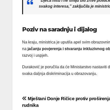
“Djeca nisu i ne smiju biti žrtve polit
svakog interesa,” zaključila je ministr
Poziv na saradnju i dijalog
Na kraju, ministrica je uputila apel svim obrazovni
na
jačanju povjerenja i stvaranju inkluzivnog 
razvoj i uspjeh.
Duraković je poručila da će Ministarstvo nastaviti d
svaka daljnja diskriminacija u obrazovanju.
Post
Mještani Donje Ričice protiv proširenj
rudnika