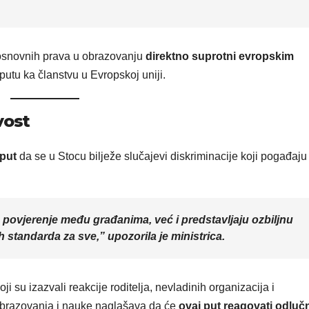
 osnovnih prava u obrazovanju
direktno suprotni evropskim
utu ka članstvu u Evropskoj uniji.
vost
 put
da se u Stocu bilježe slučajevi diskriminacije koji pogađaju
povjerenje među građanima, već i predstavljaju ozbiljnu
 standarda za sve,” upozorila je ministrica.
ji su izazvali reakcije roditelja, nevladinih organizacija i
 obrazovanja i nauke naglašava da će
ovaj put reagovati odluč