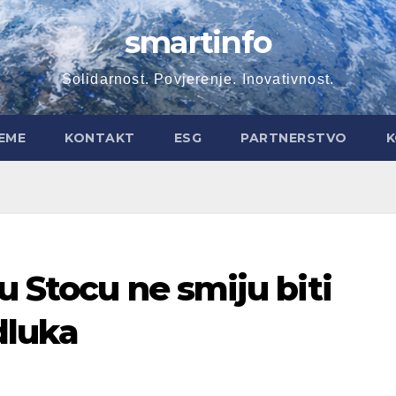
smartinfo
Solidarnost. Povjerenje. Inovativnost.
EME
KONTAKT
ESG
PARTNERSTVO
K
u Stocu ne smiju biti
dluka