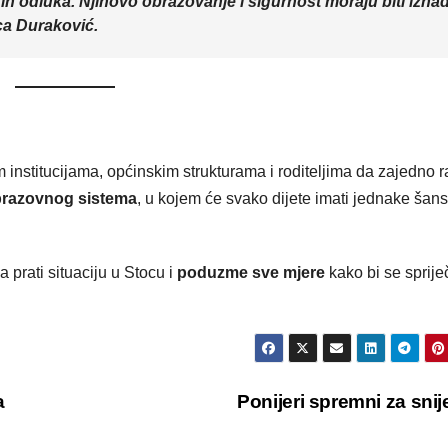
ičkih odluka. Njihovo obrazovanje i sigurnost moraju biti izna
ica Duraković.
m institucijama, općinskim strukturama i roditeljima da zajedno 
obrazovnog sistema
, u kojem će svako dijete imati jednake šan
a prati situaciju u Stocu i
poduzme sve mjere
kako bi se sprije
a
Ponijeri spremni za sni