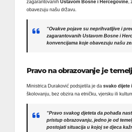
zagarantovanih
Ustavom Bosne i Hercegovine
,
obavezuju našu državu.
“Ovakve pojave su neprihvatljive i pre
zagarantovanih Ustavom Bosne i Herc
konvencijama koje obavezuju našu zeml
Pravo na obrazovanje je temel
Ministrica Duraković podsjetila je da
svako dijete
školovanju, bez obzira na etničku, vjersku ili kultu
“Pravo svakog djeteta da pohađa nas
pristup obrazovanju, jedno je od teme
postojati situacija u kojoj se djeca kažn