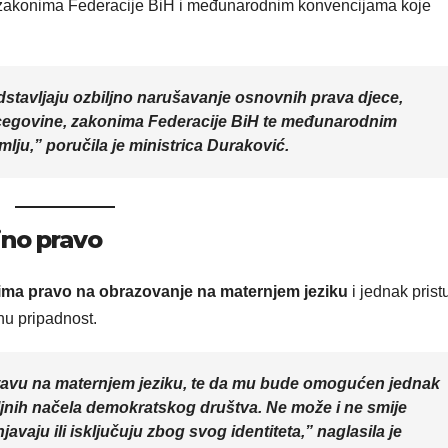
 zakonima Federacije BiH i međunarodnim konvencijama koje
dstavljaju ozbiljno narušavanje osnovnih prava djece,
egovine, zakonima Federacije BiH te međunarodnim
ju,” poručila je ministrica Duraković.
jno pravo
 ima pravo na obrazovanje na maternjem jeziku
i jednak prist
rnu pripadnost.
tavu na maternjem jeziku, te da mu bude omogućen jednak
ljnih načela demokratskog društva. Ne može i ne smije
javaju ili isključuju zbog svog identiteta,” naglasila je