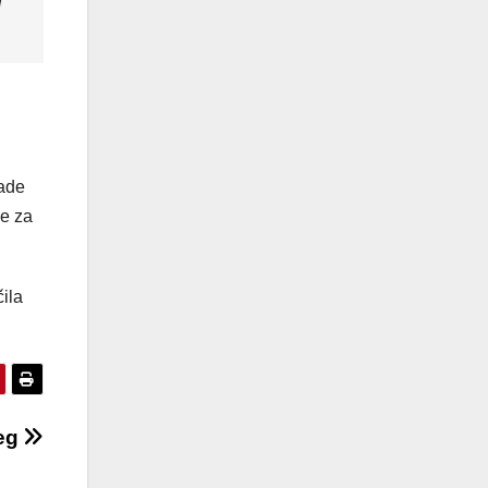
d
rade
se za
čila
jeg