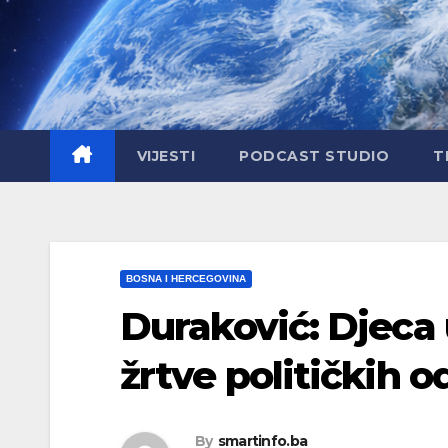
Skip
to
content
VIJESTI
PODCAST STUDIO
T
BOSNA I HERCEGOVINA
Duraković: Djeca 
žrtve političkih o
By
smartinfo.ba