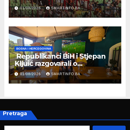
Koševu
01/08/2026
SMARTINFO.BA
BOSNA I HERCEGOVINA
Republikanci BiH i Stjepan
Kljuić razgovarali o
evropskom putu Bosne i
01/08/2026
SMARTINFO.BA
Hercegovine
Pretraga