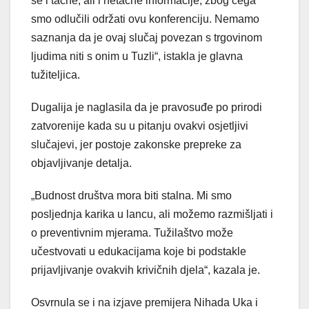
se i tačne, ali i netačne informacije, zbog čega
smo odlučili održati ovu konferenciju. Nemamo
saznanja da je ovaj slučaj povezan s trgovinom
ljudima niti s onim u Tuzli“, istakla je glavna
tužiteljica.
Dugalija je naglasila da je pravosuđe po prirodi
zatvorenije kada su u pitanju ovakvi osjetljivi
slučajevi, jer postoje zakonske prepreke za
objavljivanje detalja.
„Budnost društva mora biti stalna. Mi smo
posljednja karika u lancu, ali možemo razmišljati i
o preventivnim mjerama. Tužilaštvo može
učestvovati u edukacijama koje bi podstakle
prijavljivanje ovakvih krivičnih djela“, kazala je.
Osvrnula se i na izjave premijera Nihada Uka i