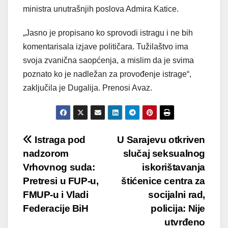
ministra unutrašnjih poslova Admira Katice.
„Jasno je propisano ko sprovodi istragu i ne bih
komentarisala izjave političara. Tužilaštvo ima
svoja zvanična saopćenja, a mislim da je svima
poznato ko je nadležan za provođenje istrage“,
zaključila je Dugalija. Prenosi Avaz.
Post
Istraga pod
U Sarajevu otkriven
nadzorom
slučaj seksualnog
navigation
Vrhovnog suda:
iskorištavanja
Pretresi u FUP-u,
štićenice centra za
FMUP-u i Vladi
socijalni rad,
Federacije BiH
policija: Nije
utvrđeno