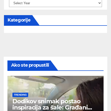
Kategorije
Ako ste propustili
TRENDING
Dodikov snimak postao
inspiracija za šale: Građani