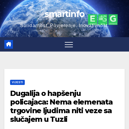
Skip
smartinfo
to
content
Solidarnost. Povjerenje. Inovativnost.
VIJESTI
Dugalija o hapšenju
policajaca: Nema elemenata
trgovine ljudima niti veze sa
slučajem u Tuzli