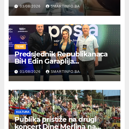
kroz parodiju poslali poruku
03/08/2026
SMARTINFO.BA
TEME
Predsjednik Republikanaca
BiH Edin Garaplija
prisustvovao prezentaciji
01/08/2026
SMARTINFO.BA
Federalnog sajma
zapošljavanja
KULTURA
Publika pristiže na drugi
koncert Dine Merlina na