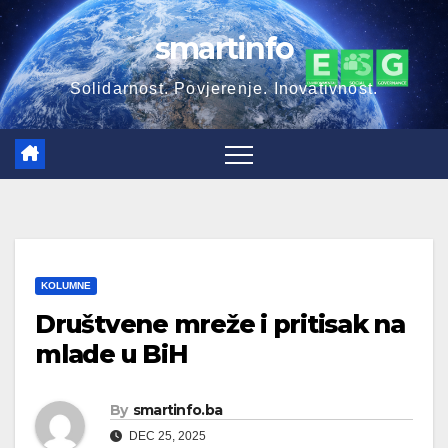
Skip
smartinfo
to
content
Solidarnost. Povjerenje. Inovativnost.
KOLUMNE
Društvene mreže i pritisak na
mlade u BiH
By
smartinfo.ba
DEC 25, 2025