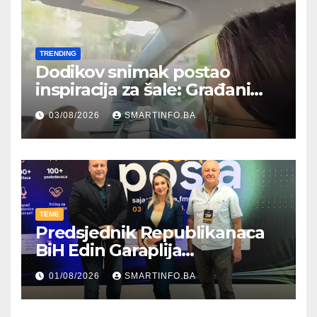
TRENDING
Dodikov snimak postao
inspiracija za šale: Građani
kroz parodiju poslali poruku
03/08/2026
SMARTINFO.BA
TEME
Predsjednik Republikanaca
BiH Edin Garaplija
prisustvovao prezentaciji
01/08/2026
SMARTINFO.BA
Federalnog sajma
zapošljavanja