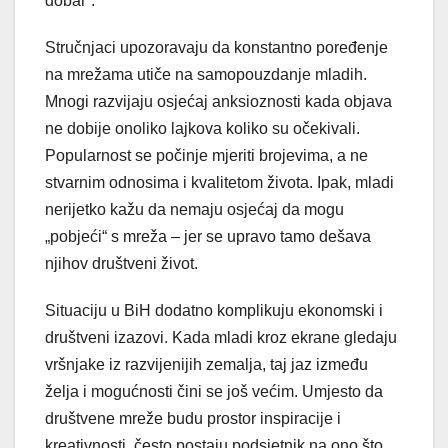
dobar“.
Stručnjaci upozoravaju da konstantno poređenje
na mrežama utiče na samopouzdanje mladih.
Mnogi razvijaju osjećaj anksioznosti kada objava
ne dobije onoliko lajkova koliko su očekivali.
Popularnost se počinje mjeriti brojevima, a ne
stvarnim odnosima i kvalitetom života. Ipak, mladi
nerijetko kažu da nemaju osjećaj da mogu
„pobjeći“ s mreža – jer se upravo tamo dešava
njihov društveni život.
Situaciju u BiH dodatno komplikuju ekonomski i
društveni izazovi. Kada mladi kroz ekrane gledaju
vršnjake iz razvijenijih zemalja, taj jaz između
želja i mogućnosti čini se još većim. Umjesto da
društvene mreže budu prostor inspiracije i
kreativnosti, često postaju podsjetnik na ono što