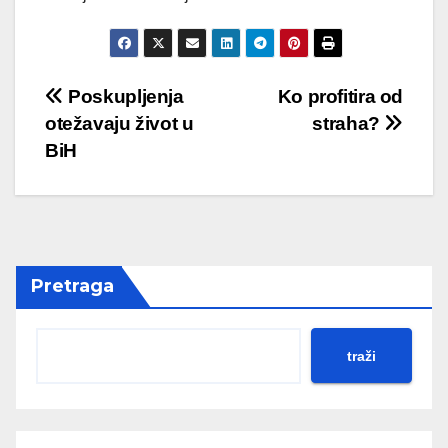
Post
Poskupljenja
Ko profitira od
otežavaju život u
straha?
navigation
BiH
Pretraga
traži