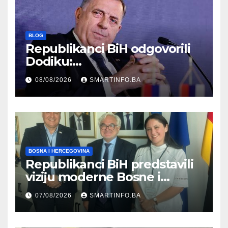
BLOG
Republikanci BiH odgovorili
Dodiku:
Bosanskohercegovačka
08/08/2026
SMARTINFO.BA
kultura postoji i pripada svim
građanima
BOSNA I HERCEGOVINA
Republikanci BiH predstavili
viziju moderne Bosne i
Hercegovine ambasadoru
07/08/2026
SMARTINFO.BA
Njemačke