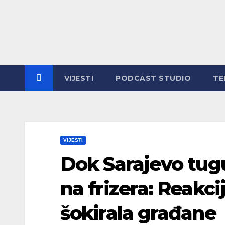
Skip
to
content
VIJESTI
PODCAST STUDIO
TE
VIJESTI
Dok Sarajevo tugu
na frizera: Reakc
šokirala građane