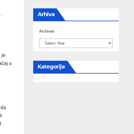
Arhiva
Archives
 je
aćaj u
Kategorije
 da
li
d