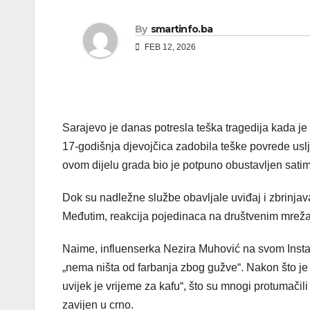
By
smartinfo.ba
FEB 12, 2026
Sarajevo je danas potresla teška tragedija kada je t
17-godišnja djevojčica zadobila teške povrede uslj
ovom dijelu grada bio je potpuno obustavljen sati
Dok su nadležne službe obavljale uviđaj i zbrinjav
Međutim, reakcija pojedinaca na društvenim mreža
Naime, influenserka Nezira Muhović na svom Insta
„nema ništa od farbanja zbog gužve“. Nakon što je us
uvijek je vrijeme za kafu“, što su mnogi protumačil
zavijen u crno.