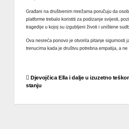
Građani na društvenim mrežama poručuju da osobe s
platforme trebalo koristiti za podizanje svijesti, poz
tragedije u kojoj su izgubljeni životi i uništene sud
Ova nesreća ponovo je otvorila pitanje sigurnosti j
trenucima kada je društvu potrebna empatija, a ne
Post
Djevojčica Ella i dalje u izuzetno tešk
stanju
navigation