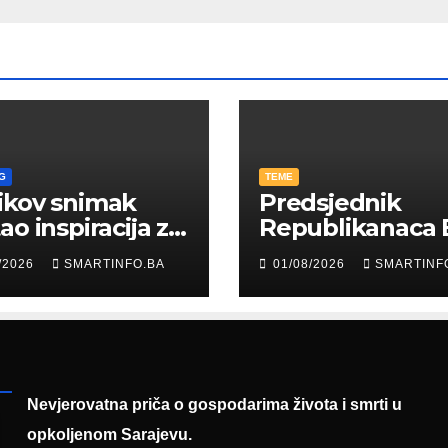
G
TEME
ikov snimak
Predsjednik
ao inspiracija za
Republikanaca 
: Građani kroz
Edin Garaplija
/2026
SMARTINFO.BA
01/08/2026
SMARTINF
diju poslali
prisustvovao
uku
prezentaciji
Federalnog saj
zapošljavanja
Nevjerovatna priča o gospodarima života i smrti u
opkoljenom Sarajevu.