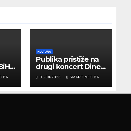
KULTURA
Publika pristiže na
BiH
drugi koncert Dine
Merlina na Koševu
O.BA
01/08/2026
SMARTINFO.BA
ma