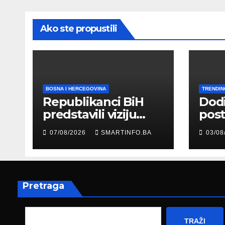
Ako ste propustili
BOSNA I HERCEGOVINA
TRENDIN
Republikanci BiH
Dod
predstavili viziju
post
moderne Bosne i
šale
07/08/2026
SMARTINFO.BA
03/08
Hercegovine
paro
ambasadoru
por
Njemačke
Pretraga
TRAŽI