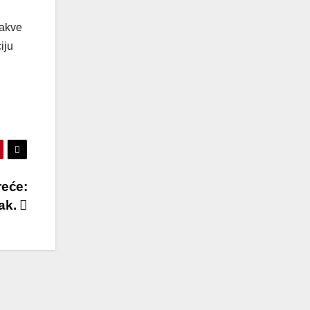
takve
iju
reće:
jak.