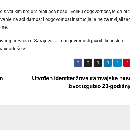
 velikim brojem pratilaca nose i veliku odgovornost, te da bi 
ivanje na solidarnost i odgovornost institucija, a ne za trivijalizac
bine.
avnog prevoza u Sarajevu, ali i odgovornosti javnih ličnosti u
 ravnodušnost.
om
Utvrđen identitet žrtve tramvajske nes
život izgubio 23-godišn