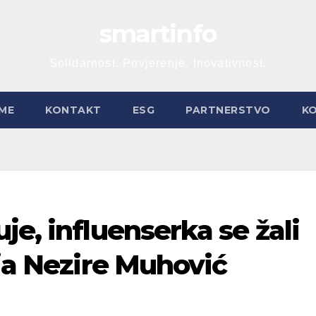
smartinfo
Solidarnost. Povjerenje. Inovativnost.
ME
KONTAKT
ESG
PARTNERSTVO
K
je, influenserka se žali
ija Nezire Muhović