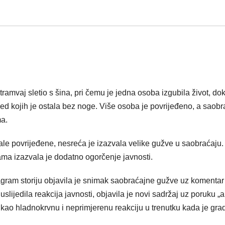
ramvaj sletio s šina, pri čemu je jedna osoba izgubila život, dok
ed kojih je ostala bez noge. Više osoba je povrijeđeno, a saobr
ma.
ale povrijeđene, nesreća je izazvala velike gužve u saobraćaju.
ma izazvala je dodatno ogorčenje javnosti.
gram storiju objavila je snimak saobraćajne gužve uz komentar
lijedila reakcija javnosti, objavila je novi sadržaj uz poruku „a
i kao hladnokrvnu i neprimjerenu reakciju u trenutku kada je gra