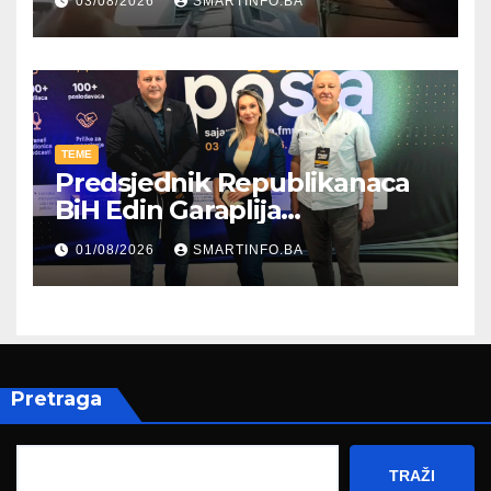
03/08/2026
SMARTINFO.BA
TEME
Predsjednik Republikanaca
BiH Edin Garaplija
prisustvovao prezentaciji
01/08/2026
SMARTINFO.BA
Federalnog sajma
zapošljavanja
Pretraga
TRAŽI