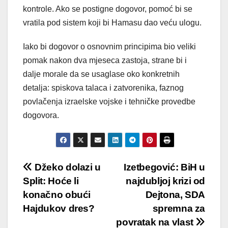
kontrole. Ako se postigne dogovor, pomoć bi se
vratila pod sistem koji bi Hamasu dao veću ulogu.
Iako bi dogovor o osnovnim principima bio veliki
pomak nakon dva mjeseca zastoja, strane bi i
dalje morale da se usaglase oko konkretnih
detalja: spiskova talaca i zatvorenika, faznog
povlačenja izraelske vojske i tehničke provedbe
dogovora.
Post
Džeko dolazi u
Izetbegović: BiH u
Split: Hoće li
najdubljoj krizi od
navigation
konačno obući
Dejtona, SDA
Hajdukov dres?
spremna za
povratak na vlast