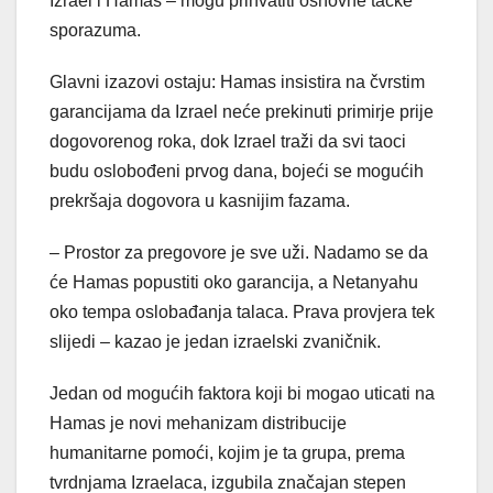
Izrael i Hamas – mogu prihvatiti osnovne tačke
sporazuma.
Glavni izazovi ostaju: Hamas insistira na čvrstim
garancijama da Izrael neće prekinuti primirje prije
dogovorenog roka, dok Izrael traži da svi taoci
budu oslobođeni prvog dana, bojeći se mogućih
prekršaja dogovora u kasnijim fazama.
– Prostor za pregovore je sve uži. Nadamo se da
će Hamas popustiti oko garancija, a Netanyahu
oko tempa oslobađanja talaca. Prava provjera tek
slijedi – kazao je jedan izraelski zvaničnik.
Jedan od mogućih faktora koji bi mogao uticati na
Hamas je novi mehanizam distribucije
humanitarne pomoći, kojim je ta grupa, prema
tvrdnjama Izraelaca, izgubila značajan stepen