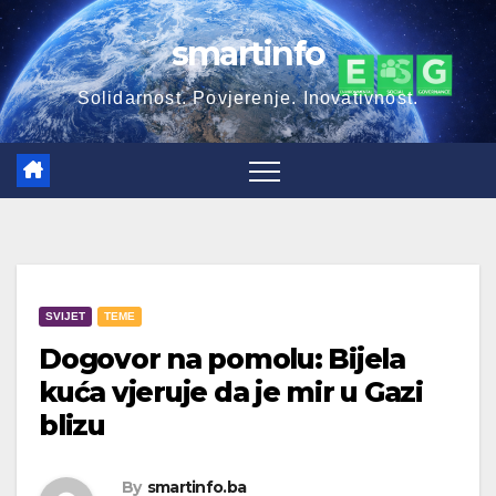
Skip
smartinfo
to
content
Solidarnost. Povjerenje. Inovativnost.
SVIJET
TEME
Dogovor na pomolu: Bijela
kuća vjeruje da je mir u Gazi
blizu
By
smartinfo.ba