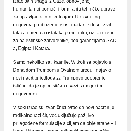
izraelskih snaga iz Gaze, obnovljenoj
humanitarnoj pomoći i formiranju tehničke uprave
za upravljanje tom teritorijom. U okviru tog
dogovora predloženo je oslobađanje deset živih
talaca i predaja ostataka preminulih, uz razmjenu
za palestinske zatvorenike, pod garancijama SAD-
a, Egipta i Katara.
Samo nekoliko sati kasnije, Witkoff se pojavio s
Donaldom Trumpom u Ovalnom uredu i najavio
novi nacrt prijedloga za Trumpovo odobrenje,
ističući da je optimističan u vezi s mogućim
dogovorom.
Visoki izraelski zvaničnici tvrde da novi nacrt nije
radikalno različit, već uključuje pažljivo
prilagođene formulacije s ciljem da obje strane – i