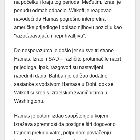
na početku i kraju tog perioda. Međutim, Izrael je
ponudu odmah odbacio. Witkoff je reagovao
navodeći da Hamas pogrešno interpretira
američke prijedloge i opisao njihovu poziciju kao
“razočaravajuću i neprihvatljivu”.
Do nesporazuma je došlo jer su sve tri strane –
Hamas, Izrael i SAD – različito protumačile nacrt
prijedloga. Ipak, razgovori su nastavljeni i
narednih dana. Bahbah je održao dodatne
sastanke s vođstvom Hamasa u Dohi, dok se
Witkoff susreo s izraelskim zvaničnicima u
Washingtonu.
Hamas je potom izdao saopštenje u kojem
izražava spremnost da postigne širi dogovor o
trajnom prekidu vatre, potpunom povlačenju