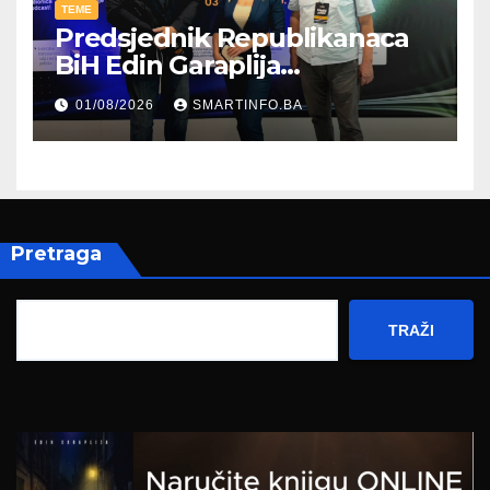
TEME
Predsjednik Republikanaca
BiH Edin Garaplija
prisustvovao prezentaciji
01/08/2026
SMARTINFO.BA
Federalnog sajma
zapošljavanja
Pretraga
TRAŽI