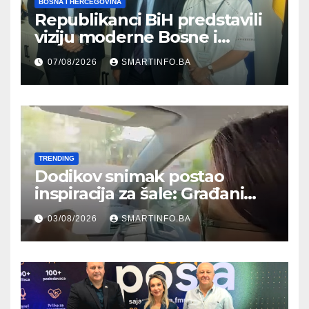
BOSNA I HERCEGOVINA
Republikanci BiH predstavili
viziju moderne Bosne i
Hercegovine ambasadoru
07/08/2026
SMARTINFO.BA
Njemačke
TRENDING
Dodikov snimak postao
inspiracija za šale: Građani
kroz parodiju poslali poruku
03/08/2026
SMARTINFO.BA