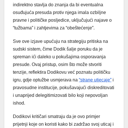
indirektno stavlja do znanja da bi eventualna
osuđujuća presuda protiv njega imala ozbiljne
pravne i političke posljedice, uključujući najave o
“tužbama” i zahtjevima za “obeštećenje”.
Sve ove izjave upućuju na strategiju pritiska na
sudski sistem, čime Dodik šalje poruku da je
spreman ići daleko u pokušajima osporavanja
presude. Ovaj pristup, osim što može stvoriti
tenzije, reflektira Dodikovu već poznatu političku
igru, gdje optužbe usmjerava na
“strane utjecaje”
i
pravosudne institucije, pokušavajući diskreditovati
i unaprijed delegitimizovati bilo koji nepovoljan
ishod.
Dodikovi kritičari smatraju da je ovo primjer
prijetnji koje on koristi kako bi zadržao svoj uticaj i