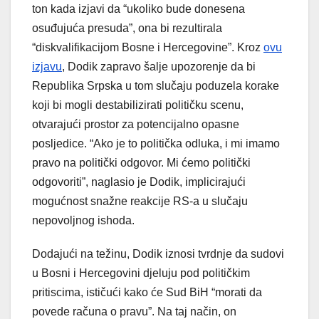
ton kada izjavi da “ukoliko bude donesena
osuđujuća presuda”, ona bi rezultirala
“diskvalifikacijom Bosne i Hercegovine”. Kroz
ovu
izjavu
, Dodik zapravo šalje upozorenje da bi
Republika Srpska u tom slučaju poduzela korake
koji bi mogli destabilizirati političku scenu,
otvarajući prostor za potencijalno opasne
posljedice. “Ako je to politička odluka, i mi imamo
pravo na politički odgovor. Mi ćemo politički
odgovoriti”, naglasio je Dodik, implicirajući
mogućnost snažne reakcije RS-a u slučaju
nepovoljnog ishoda.
Dodajući na težinu, Dodik iznosi tvrdnje da sudovi
u Bosni i Hercegovini djeluju pod političkim
pritiscima, ističući kako će Sud BiH “morati da
povede računa o pravu”. Na taj način, on