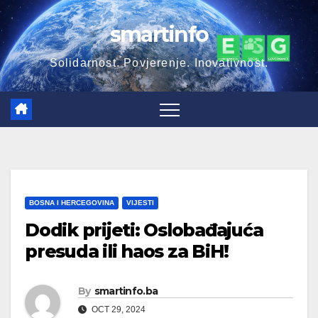
Skip
smartinfo
to
content
Solidarnost. Povjerenje. Inovativnost.
BOSNA I HERCEGOVINA
VIJESTI
Dodik prijeti: Oslobađajuća
presuda ili haos za BiH!
By
smartinfo.ba
OCT 29, 2024