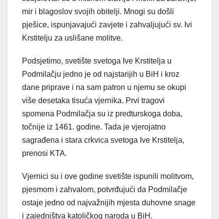
mir i blagoslov svojih obitelji. Mnogi su došli
pješice, ispunjavajući zavjete i zahvaljujući sv. Ivi
Krstitelju za uslišane molitve.
Podsjetimo, svetište svetoga Ive Krstitelja u
Podmilačju jedno je od najstarijih u BiH i kroz
dane priprave i na sam patron u njemu se okupi
više desetaka tisuća vjernika. Prvi tragovi
spomena Podmilačja su iz predturskoga doba,
točnije iz 1461. godine. Tada je vjerojatno
sagrađena i stara crkvica svetoga Ive Krstitelja,
prenosi KTA.
Vjernici su i ove godine svetište ispunili molitvom,
pjesmom i zahvalom, potvrđujući da Podmilačje
ostaje jedno od najvažnijih mjesta duhovne snage
i zajedništva katoličkog naroda u BiH.