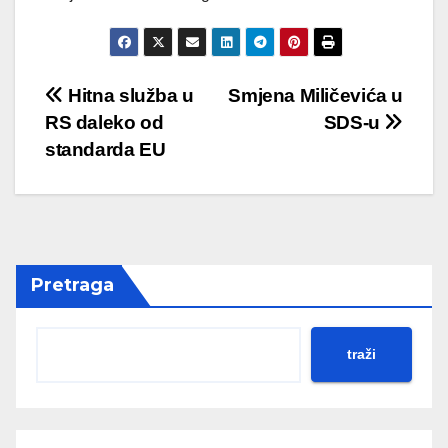
Post
Hitna služba u
Smjena Miličevića u
RS daleko od
SDS-u
navigation
standarda EU
Pretraga
traži