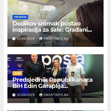
TRENDING
Dodikov snimak postao
inspiracija za šale: Građani
kroz parodiju poslali poruku
03/08/2026
SMARTINFO.BA
TEME
Predsjednik Republikanaca
BiH Edin Garaplija
prisustvovao prezentaciji
01/08/2026
SMARTINFO.BA
Federalnog sajma
zapošljavanja