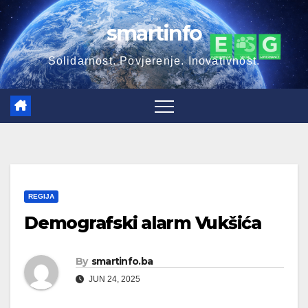
Skip
smartinfo
to
content
Solidarnost. Povjerenje. Inovativnost.
REGIJA
Demografski alarm Vukšića
By
smartinfo.ba
JUN 24, 2025