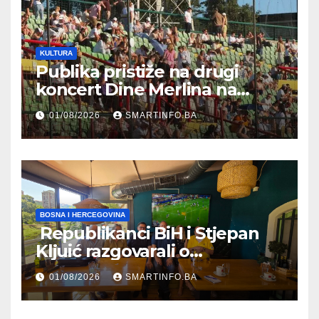
KULTURA
Publika pristiže na drugi
koncert Dine Merlina na
Koševu
01/08/2026
SMARTINFO.BA
BOSNA I HERCEGOVINA
Republikanci BiH i Stjepan
Kljuić razgovarali o
evropskom putu Bosne i
01/08/2026
SMARTINFO.BA
Hercegovine