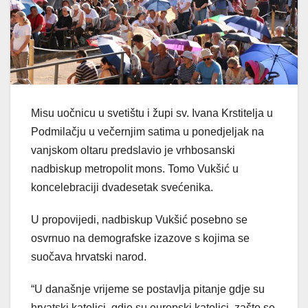
Misu uočnicu u svetištu i župi sv. Ivana Krstitelja u
Podmilačju u večernjim satima u ponedjeljak na
vanjskom oltaru predslavio je vrhbosanski
nadbiskup metropolit mons. Tomo Vukšić u
koncelebraciji dvadesetak svećenika.
U propovijedi, nadbiskup Vukšić posebno se
osvrnuo na demografske izazove s kojima se
suočava hrvatski narod.
“U današnje vrijeme se postavlja pitanje gdje su
hrvatski katolici, gdje su europski katolici, zašto se