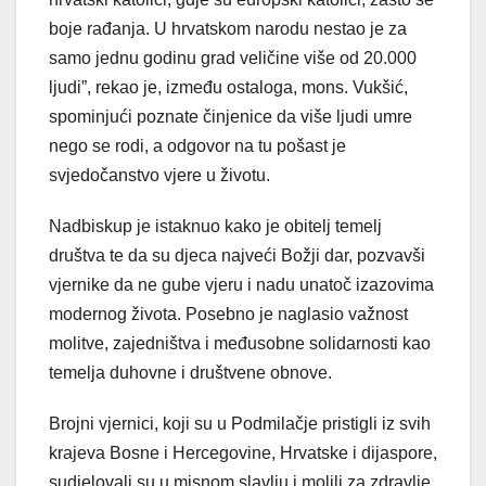
boje rađanja. U hrvatskom narodu nestao je za
samo jednu godinu grad veličine više od 20.000
ljudi”, rekao je, između ostaloga, mons. Vukšić,
spominjući poznate činjenice da više ljudi umre
nego se rodi, a odgovor na tu pošast je
svjedočanstvo vjere u životu.
Nadbiskup je istaknuo kako je obitelj temelj
društva te da su djeca najveći Božji dar, pozvavši
vjernike da ne gube vjeru i nadu unatoč izazovima
modernog života. Posebno je naglasio važnost
molitve, zajedništva i međusobne solidarnosti kao
temelja duhovne i društvene obnove.
Brojni vjernici, koji su u Podmilačje pristigli iz svih
krajeva Bosne i Hercegovine, Hrvatske i dijaspore,
sudjelovali su u misnom slavlju i molili za zdravlje,