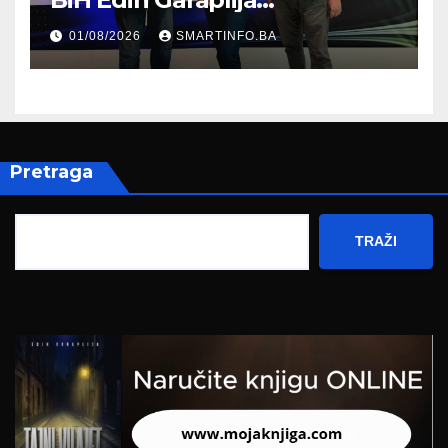
prisustvovao prezentaciji
01/08/2026
SMARTINFO.BA
Federalnog sajma
zapošljavanja
Pretraga
TRAŽI