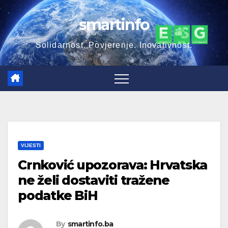
Skip
smartinfo
to
content
Solidarnost. Povjerenje. Inovativnost.
VIJESTI
Crnković upozorava: Hrvatska
ne želi dostaviti tražene
podatke BiH
By
smartinfo.ba