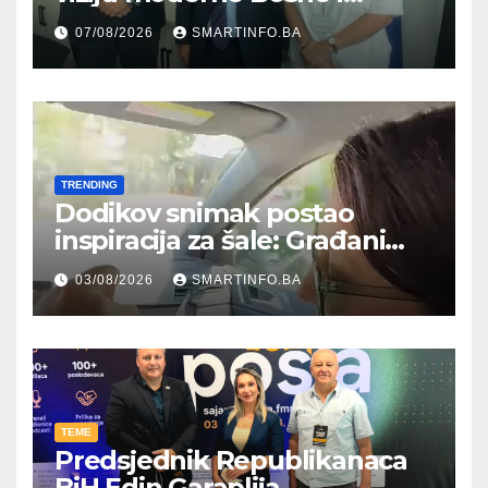
Hercegovine ambasadoru
07/08/2026
SMARTINFO.BA
Njemačke
TRENDING
Dodikov snimak postao
inspiracija za šale: Građani
kroz parodiju poslali poruku
03/08/2026
SMARTINFO.BA
TEME
Predsjednik Republikanaca
BiH Edin Garaplija