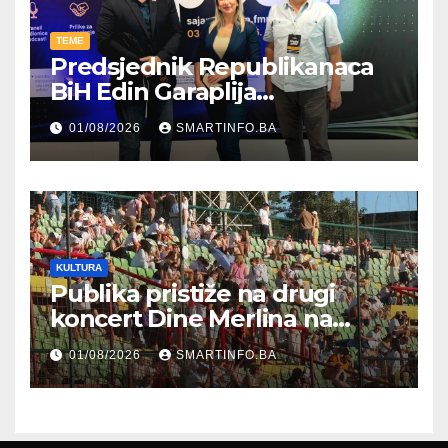
TEME
Predsjednik Republikanaca
BiH Edin Garaplija
prisustvovao prezentaciji
01/08/2026
SMARTINFO.BA
Federalnog sajma
zapošljavanja
KULTURA
Publika pristiže na drugi
koncert Dine Merlina na
Koševu
01/08/2026
SMARTINFO.BA