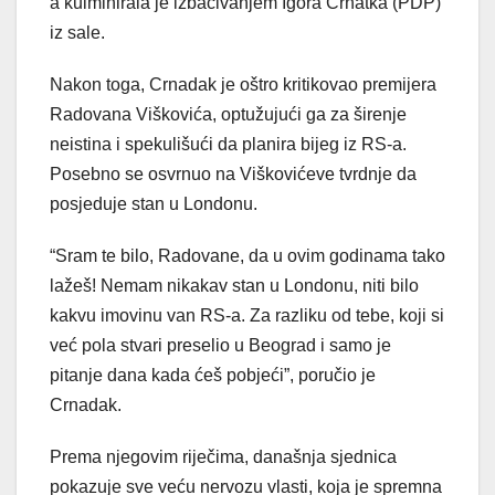
a kulminirala je izbacivanjem Igora Crnatka (PDP)
iz sale.
Nakon toga, Crnadak je oštro kritikovao premijera
Radovana Viškovića, optužujući ga za širenje
neistina i spekulišući da planira bijeg iz RS-a.
Posebno se osvrnuo na Viškovićeve tvrdnje da
posjeduje stan u Londonu.
“Sram te bilo, Radovane, da u ovim godinama tako
lažeš! Nemam nikakav stan u Londonu, niti bilo
kakvu imovinu van RS-a. Za razliku od tebe, koji si
već pola stvari preselio u Beograd i samo je
pitanje dana kada ćeš pobjeći”, poručio je
Crnadak.
Prema njegovim riječima, današnja sjednica
pokazuje sve veću nervozu vlasti, koja je spremna