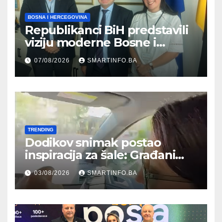
BOSNA I HERCEGOVINA
Republikanci BiH predstavili
viziju moderne Bosne i
Hercegovine ambasadoru
07/08/2026
SMARTINFO.BA
Njemačke
TRENDING
Dodikov snimak postao
inspiracija za šale: Građani
kroz parodiju poslali poruku
03/08/2026
SMARTINFO.BA