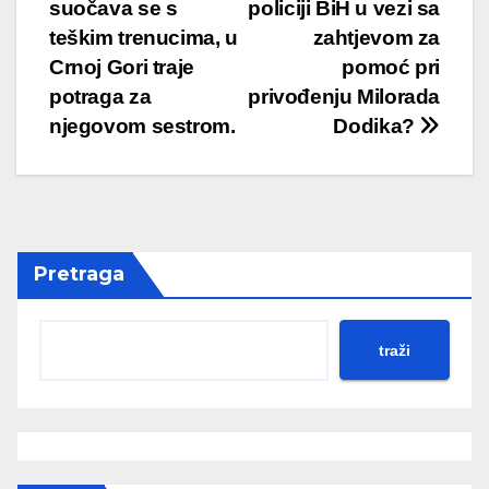
navigation
suočava se s
policiji BiH u vezi sa
teškim trenucima, u
zahtjevom za
Crnoj Gori traje
pomoć pri
potraga za
privođenju Milorada
njegovom sestrom.
Dodika?
Pretraga
traži