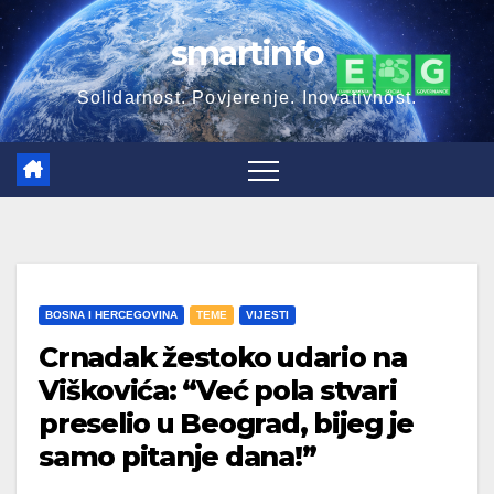
Skip
smartinfo
to
content
Solidarnost. Povjerenje. Inovativnost.
BOSNA I HERCEGOVINA
TEME
VIJESTI
Crnadak žestoko udario na
Viškovića: “Već pola stvari
preselio u Beograd, bijeg je
samo pitanje dana!”