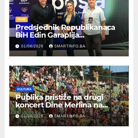
TEME
Predsjednik Republikanaca
BiH Edin Garaplija
prisustvovao prezentaciji
01/08/2026
SMARTINFO.BA
Federalnog sajma
zapošljavanja
KULTURA
Publika pristiže na drugi
koncert Dine Merlina na
Koševu
01/08/2026
SMARTINFO.BA