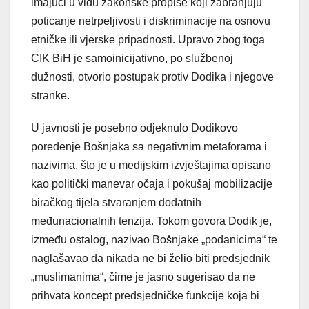
imajući u vidu zakonske propise koji zabranjuju
poticanje netrpeljivosti i diskriminacije na osnovu
etničke ili vjerske pripadnosti. Upravo zbog toga
CIK BiH je samoinicijativno, po službenoj
dužnosti, otvorio postupak protiv Dodika i njegove
stranke.
U javnosti je posebno odjeknulo Dodikovo
poređenje Bošnjaka sa negativnim metaforama i
nazivima, što je u medijskim izvještajima opisano
kao politički manevar očaja i pokušaj mobilizacije
biračkog tijela stvaranjem dodatnih
međunacionalnih tenzija. Tokom govora Dodik je,
između ostalog, nazivao Bošnjake „podanicima“ te
naglašavao da nikada ne bi želio biti predsjednik
„muslimanima“, čime je jasno sugerisao da ne
prihvata koncept predsjedničke funkcije koja bi