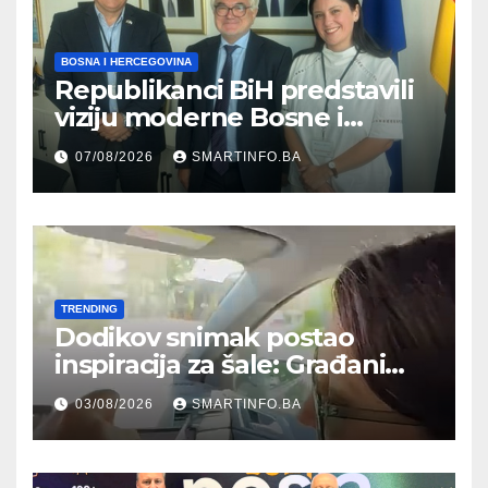
BOSNA I HERCEGOVINA
Republikanci BiH predstavili
viziju moderne Bosne i
Hercegovine ambasadoru
07/08/2026
SMARTINFO.BA
Njemačke
TRENDING
Dodikov snimak postao
inspiracija za šale: Građani
kroz parodiju poslali poruku
03/08/2026
SMARTINFO.BA