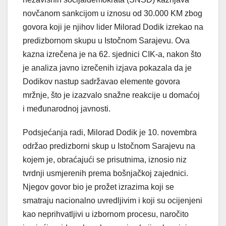
novčanom sankcijom u iznosu od 30.000 KM zbog
govora koji je njihov lider Milorad Dodik izrekao na
predizbornom skupu u Istočnom Sarajevu. Ova
kazna izrečena je na 62. sjednici CIK-a, nakon što
je analiza javno izrečenih izjava pokazala da je
Dodikov nastup sadržavao elemente govora
mržnje, što je izazvalo snažne reakcije u domaćoj
i međunarodnoj javnosti.
Podsjećanja radi, Milorad Dodik je 10. novembra
održao predizborni skup u Istočnom Sarajevu na
kojem je, obraćajući se prisutnima, iznosio niz
tvrdnji usmjerenih prema bošnjačkoj zajednici.
Njegov govor bio je prožet izrazima koji se
smatraju nacionalno uvredljivim i koji su ocijenjeni
kao neprihvatljivi u izbornom procesu, naročito