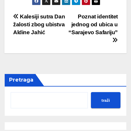
Post
Kalesiji sutra Dan
Poznat identitet
žalosti zbog ubistva
jednog od ubica u
navigation
Aldine Jahić
“Sarajevo Safariju”
Pretraga
traži