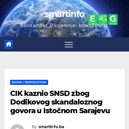
Skip
smartinfo
to
content
Solidarnost. Povjerenje. Inovativnost.
BOSNA I HERCEGOVINA
CIK kaznio SNSD zbog
Dodikovog skandaloznog
govora u Istočnom Sarajevu
By
smartinfo.ba