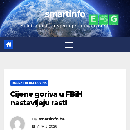
Skip
smartinfo
to
content
Solidarnost. Povjerenje. Inovativnost.
BOSNA I HERCEGOVINA
Cijene goriva u FBiH
nastavljaju rasti
By
smartinfo.ba
APR 1, 2026