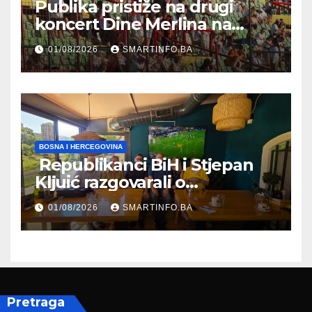
Publika pristiže na drugi
koncert Dine Merlina na
Koševu
01/08/2026
SMARTINFO.BA
BOSNA I HERCEGOVINA
Republikanci BiH i Stjepan
Kljuić razgovarali o
evropskom putu Bosne i
01/08/2026
SMARTINFO.BA
Hercegovine
Pretraga