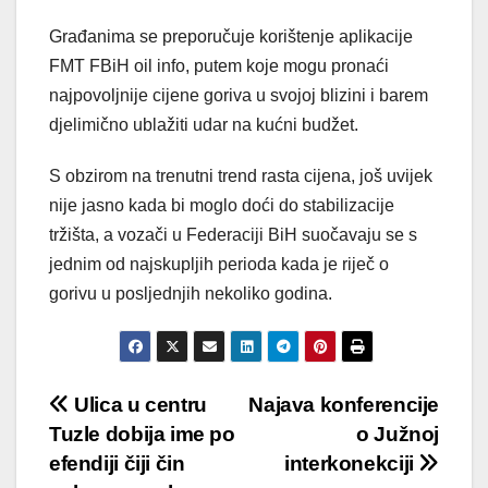
Građanima se preporučuje korištenje aplikacije
FMT FBiH oil info, putem koje mogu pronaći
najpovoljnije cijene goriva u svojoj blizini i barem
djelimično ublažiti udar na kućni budžet.
S obzirom na trenutni trend rasta cijena, još uvijek
nije jasno kada bi moglo doći do stabilizacije
tržišta, a vozači u Federaciji BiH suočavaju se s
jednim od najskupljih perioda kada je riječ o
gorivu u posljednjih nekoliko godina.
Post
Ulica u centru
Najava konferencije
Tuzle dobija ime po
o Južnoj
navigation
efendiji čiji čin
interkonekciji