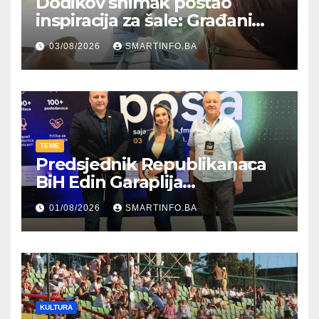
Dodikov snimak postao
inspiracija za šale: Građani
kroz parodiju poslali poruku
03/08/2026
SMARTINFO.BA
TEME
Predsjednik Republikanaca
BiH Edin Garaplija
prisustvovao prezentaciji
01/08/2026
SMARTINFO.BA
Federalnog sajma
zapošljavanja
KULTURA