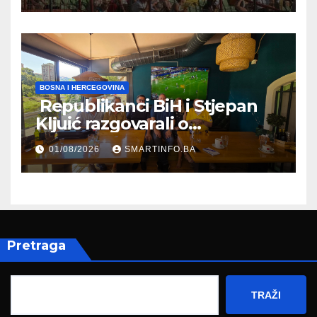
BOSNA I HERCEGOVINA
Republikanci BiH i Stjepan
Kljuić razgovarali o
evropskom putu Bosne i
01/08/2026
SMARTINFO.BA
Hercegovine
Pretraga
TRAŽI