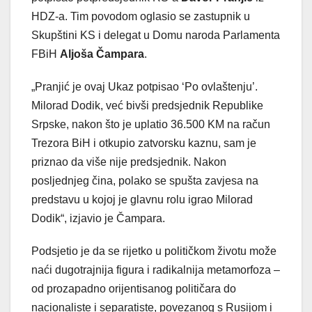
HDZ-a. Tim povodom oglasio se zastupnik u
Skupštini KS i delegat u Domu naroda Parlamenta
FBiH
Aljoša Čampara
.
„Pranjić je ovaj Ukaz potpisao ‘Po ovlaštenju’.
Milorad Dodik, već bivši predsjednik Republike
Srpske, nakon što je uplatio 36.500 KM na račun
Trezora BiH i otkupio zatvorsku kaznu, sam je
priznao da više nije predsjednik. Nakon
posljednjeg čina, polako se spušta zavjesa na
predstavu u kojoj je glavnu rolu igrao Milorad
Dodik“, izjavio je Čampara.
Podsjetio je da se rijetko u političkom životu može
naći dugotrajnija figura i radikalnija metamorfoza –
od prozapadno orijentisanog političara do
nacionaliste i separatiste, povezanog s Rusijom i