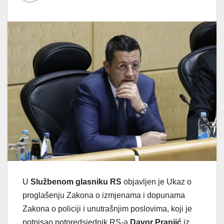
U
Službenom glasniku RS
objavljen je Ukaz o
proglašenju Zakona o izmjenama i dopunama
Zakona o policiji i unutrašnjim poslovima, koji je
potpisao potpredsjednik RS-a
Davor Pranjić
iz