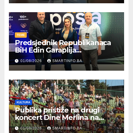
TEME
Predsjednik Republikanaca
BiH Edin Garaplija
prisustvovao prezentaciji
01/08/2026
SMARTINFO.BA
Federalnog sajma
zapošljavanja
KULTURA
Publika pristiže na drugi
koncert Dine Merlina na
Koševu
01/08/2026
SMARTINFO.BA