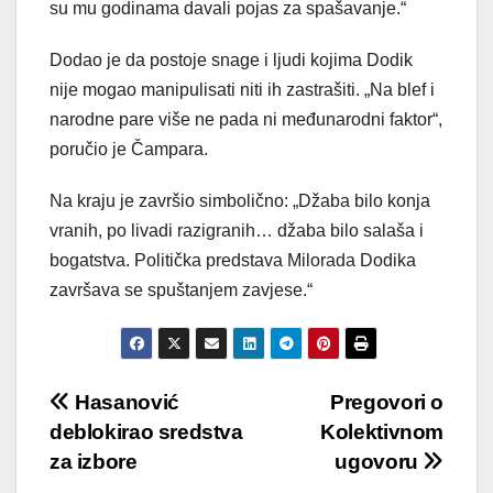
su mu godinama davali pojas za spašavanje.“
Dodao je da postoje snage i ljudi kojima Dodik
nije mogao manipulisati niti ih zastrašiti. „Na blef i
narodne pare više ne pada ni međunarodni faktor“,
poručio je Čampara.
Na kraju je završio simbolično: „Džaba bilo konja
vranih, po livadi razigranih… džaba bilo salaša i
bogatstva. Politička predstava Milorada Dodika
završava se spuštanjem zavjese.“
Post
Hasanović
Pregovori o
deblokirao sredstva
Kolektivnom
navigation
za izbore
ugovoru