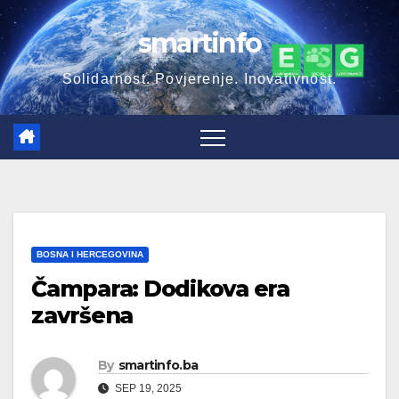
Skip
smartinfo
to
content
Solidarnost. Povjerenje. Inovativnost.
BOSNA I HERCEGOVINA
Čampara: Dodikova era
završena
By
smartinfo.ba
SEP 19, 2025