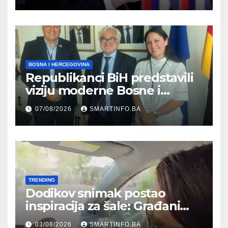
kultura postoji i pripada svim
građanima
BOSNA I HERCEGOVINA
Republikanci BiH predstavili
viziju moderne Bosne i
Hercegovine ambasadoru
07/08/2026
SMARTINFO.BA
Njemačke
TRENDING
Dodikov snimak postao
inspiracija za šale: Građani
kroz parodiju poslali poruku
03/08/2026
SMARTINFO.BA