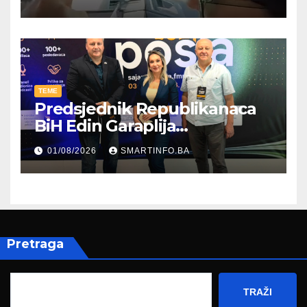
TEME
Predsjednik Republikanaca
BiH Edin Garaplija
prisustvovao prezentaciji
01/08/2026
SMARTINFO.BA
Federalnog sajma
zapošljavanja
Pretraga
TRAŽI