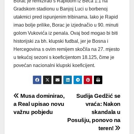
Borac je remizirao s Rapidom iz Beča 1:1 na
Gradskom stadionu u Banjoj Luci u borbenoj
utakmici pred ispunjenim tribinama. Iako je Rapid
imao bolje prilike, Borac je izjednačio u 90. minuti
golom Vukovića iz penala. Ovaj bod mogao bi biti
historijski za bh. klupski fudbal, jer je Bosna i
Hercegovina s ovim remijem skočila na 27. mjesto
u tekućoj sezoni s koeficijentom 18.125, čime je
povećan nacionalni klupski koeficijent.
Post
Musa dominirao,
Sudija Gedžić se
a Real upisao novu
vraća: Nakon
navigation
važnu pobjedu
skandala u
Posušju, ponovo na
teren!