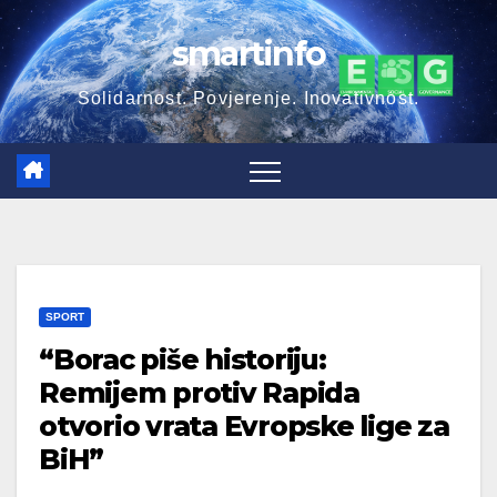
Skip
smartinfo
to
content
Solidarnost. Povjerenje. Inovativnost.
SPORT
“Borac piše historiju:
Remijem protiv Rapida
otvorio vrata Evropske lige za
BiH”