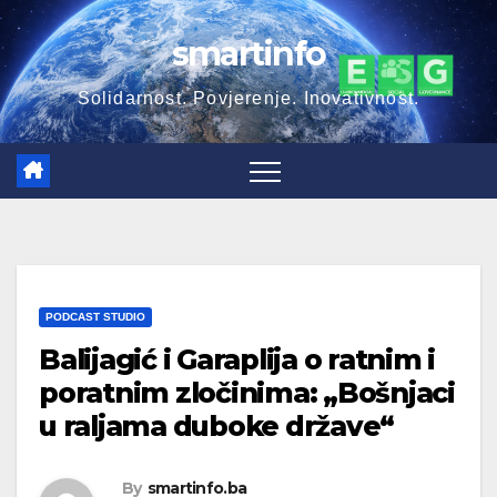
Skip
smartinfo
to
content
Solidarnost. Povjerenje. Inovativnost.
PODCAST STUDIO
Balijagić i Garaplija o ratnim i
poratnim zločinima: „Bošnjaci
u raljama duboke države“
By
smartinfo.ba