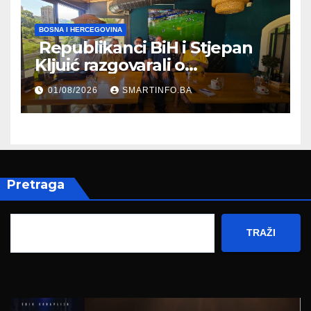
BOSNA I HERCEGOVINA
Republikanci BiH i Stjepan
Kljuić razgovarali o
evropskom putu Bosne i
01/08/2026
SMARTINFO.BA
Hercegovine
Pretraga
TRAŽI