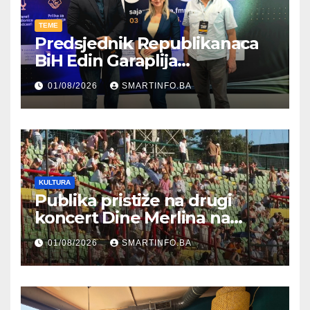
TEME
Predsjednik Republikanaca
BiH Edin Garaplija
prisustvovao prezentaciji
01/08/2026
SMARTINFO.BA
Federalnog sajma
zapošljavanja
KULTURA
Publika pristiže na drugi
koncert Dine Merlina na
Koševu
01/08/2026
SMARTINFO.BA