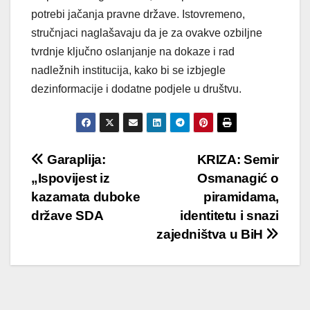
potrebi jačanja pravne države. Istovremeno,
stručnjaci naglašavaju da je za ovakve ozbiljne
tvrdnje ključno oslanjanje na dokaze i rad
nadležnih institucija, kako bi se izbjegle
dezinformacije i dodatne podjele u društvu.
Post
Garaplija:
KRIZA: Semir
„Ispovijest iz
Osmanagić o
navigation
kazamata duboke
piramidama,
države SDA
identitetu i snazi
zajedništva u BiH