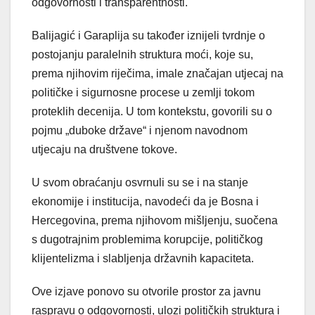
odgovornosti i transparentnosti.
Balijagić i Garaplija su također iznijeli tvrdnje o
postojanju paralelnih struktura moći, koje su,
prema njihovim riječima, imale značajan utjecaj na
političke i sigurnosne procese u zemlji tokom
proteklih decenija. U tom kontekstu, govorili su o
pojmu „duboke države“ i njenom navodnom
utjecaju na društvene tokove.
U svom obraćanju osvrnuli su se i na stanje
ekonomije i institucija, navodeći da je Bosna i
Hercegovina, prema njihovom mišljenju, suočena
s dugotrajnim problemima korupcije, političkog
klijentelizma i slabljenja državnih kapaciteta.
Ove izjave ponovo su otvorile prostor za javnu
raspravu o odgovornosti, ulozi političkih struktura i