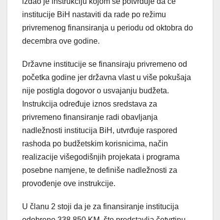
izdao je instrukciju kojom se potvrđuje da će
institucije BiH nastaviti da rade po režimu
privremenog finansiranja u periodu od oktobra do
decembra ove godine.
Državne institucije se finansiraju privremeno od
početka godine jer državna vlast u više pokušaja
nije postigla dogovor o usvajanju budžeta.
Instrukcija određuje iznos sredstava za
privremeno finansiranje radi obavljanja
nadležnosti institucija BiH, utvrđuje raspored
rashoda po budžetskim korisnicima, način
realizacije višegodišnjih projekata i programa
posebne namjene, te definiše nadležnosti za
provođenje ove instrukcije.
U članu 2 stoji da je za finansiranje institucija
odobreno 338.850 KM, što predstavlja četvrtinu