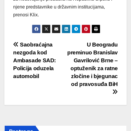
njene predstavnike u državnim institucijama,
prenosi Klix.
Post
Saobraćajna
U Beogradu
nezgoda kod
preminuo Branislav
navigation
Ambasade SAD:
Gavrilović Brne –
Policija oduzela
optuženik za ratne
automobil
zločine i bjegunac
od pravosuđa BiH