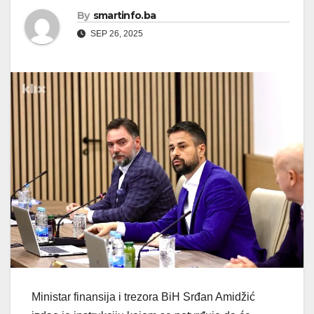
By
smartinfo.ba
SEP 26, 2025
Ministar finansija i trezora BiH Srđan Amidžić