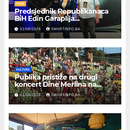
TEME
Predsjednik Republikanaca
BiH Edin Garaplija
prisustvovao prezentaciji
01/08/2026
SMARTINFO.BA
Federalnog sajma
zapošljavanja
KULTURA
Publika pristiže na drugi
koncert Dine Merlina na
Koševu
01/08/2026
SMARTINFO.BA