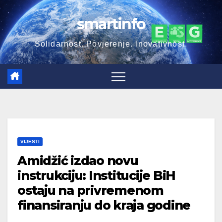
Skip
smartinfo
to
content
Solidarnost. Povjerenje. Inovativnost.
VIJESTI
Amidžić izdao novu
instrukciju: Institucije BiH
ostaju na privremenom
finansiranju do kraja godine