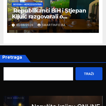
BOSNA I HERCEGOVINA
Republikanci BiH i Stjepan
Kljuić razgovarali o
evropskom putu Bosne i
01/08/2026
SMARTINFO.BA
Hercegovine
Pretraga
TRAŽI