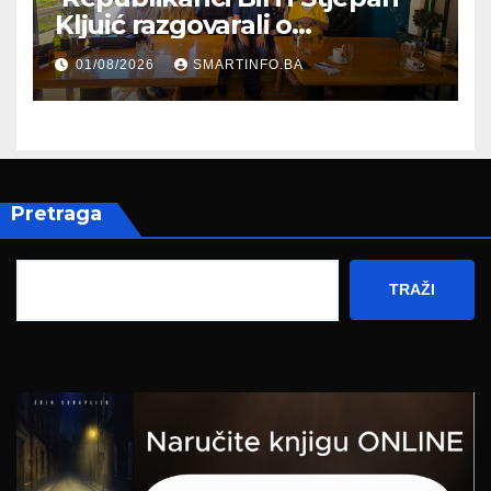
Kljuić razgovarali o
evropskom putu Bosne i
01/08/2026
SMARTINFO.BA
Hercegovine
Pretraga
TRAŽI