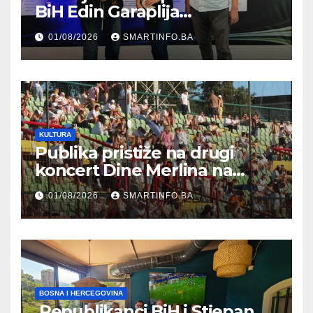
BiH Edin Garaplija
prisustvovao prezentaciji
01/08/2026
SMARTINFO.BA
Federalnog sajma
zapošljavanja
KULTURA
Publika pristiže na drugi
koncert Dine Merlina na
Koševu
01/08/2026
SMARTINFO.BA
BOSNA I HERCEGOVINA
Republikanci BiH i Stjepan