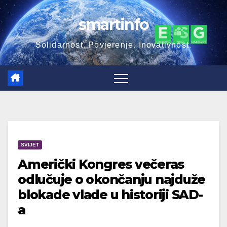
Skip
smartinfo
to
content
Solidarnost. Povjerenje. Inovativnost.
SVIJET
Američki Kongres večeras
odlučuje o okončanju najduže
blokade vlade u historiji SAD-
a