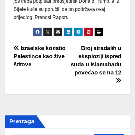
još treba potpisati predsjednik Donald Trump, a iz
Bijele kuće su poručili da on podržava ovaj
prijedlog. Prenosi Raport.
Post
Izraelske koristio
Broj stradalih u
Palestince kao žive
eksploziji ispred
navigation
štitove
suda u Islamabadu
povećao se na 12
Pretraga