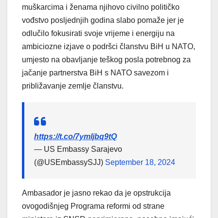
muškarcima i ženama njihovo civilno političko
vođstvo posljednjih godina slabo pomaže jer je
odlučilo fokusirati svoje vrijeme i energiju na
ambiciozne izjave o podršci članstvu BiH u NATO,
umjesto na obavljanje teškog posla potrebnog za
jačanje partnerstva BiH s NATO savezom i
približavanje zemlje članstvu.
https://t.co/7ymljbq9tQ
— US Embassy Sarajevo
(@USEmbassySJJ)
September 18, 2024
Ambasador je jasno rekao da je opstrukcija
ovogodišnjeg Programa reformi od strane