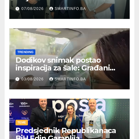
Hercegovine ambasadoru
07/08/2026
SMARTINFO.BA
Njemačke
TRENDING
Dodikov snimak postao
inspiracija za šale: Građani
kroz parodiju poslali poruku
03/08/2026
SMARTINFO.BA
TEME
Predsjednik Republikanaca
BiH Edin Garaplija