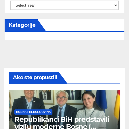
Kategorije
Ako ste propustili
BOSNA I HERCEGOVINA
Republikanci BiH predstavili
viziju moderne Bosne i