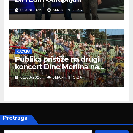
prisustvovao prezentaciji
01/08/2026
SMARTINFO.BA
Federalnog sajma
zapošljavanja
KULTURA
Publika pristiže na drugi
koncert Dine Merlina na
Koševu
01/08/2026
SMARTINFO.BA
Pretraga