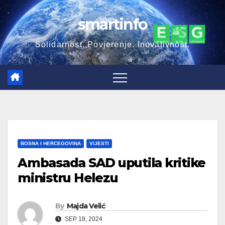
Skip
smartinfo
to
content
Solidarnost. Povjerenje. Inovativnost.
BOSNA I HERCEGOVINA
VIJESTI
Ambasada SAD uputila kritike
ministru Helezu
By
Majda Velić
SEP 18, 2024