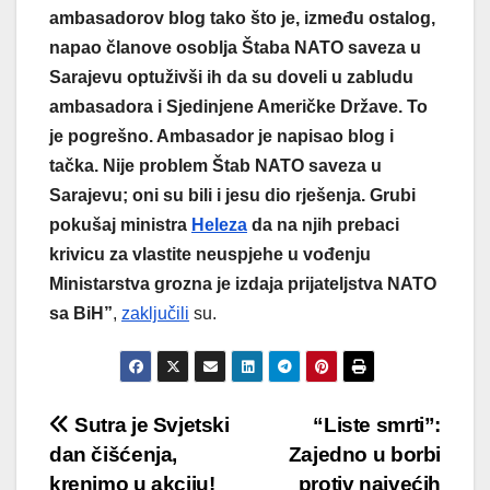
ambasadorov blog tako što je, između ostalog,
napao članove osoblja Štaba NATO saveza u
Sarajevu optuživši ih da su doveli u zabludu
ambasadora i Sjedinjene Američke Države. To
je pogrešno. Ambasador je napisao blog i
tačka. Nije problem Štab NATO saveza u
Sarajevu; oni su bili i jesu dio rješenja. Grubi
pokušaj ministra
Heleza
da na njih prebaci
krivicu za vlastite neuspjehe u vođenju
Ministarstva grozna je izdaja prijateljstva NATO
sa BiH”
,
zaključili
su.
Post
Sutra je Svjetski
“Liste smrti”:
dan čišćenja,
Zajedno u borbi
navigation
krenimo u akciju!
protiv najvećih