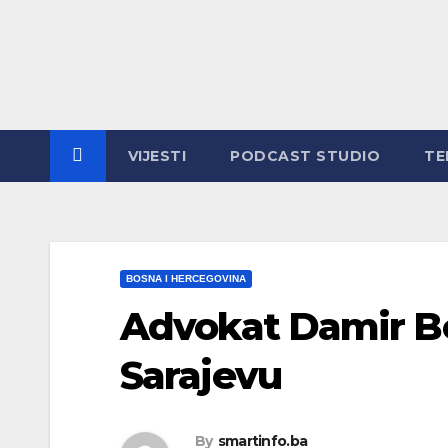
Skip
to
content
VIJESTI
PODCAST STUDIO
TE
BOSNA I HERCEGOVINA
Advokat Damir B
Sarajevu
By
smartinfo.ba