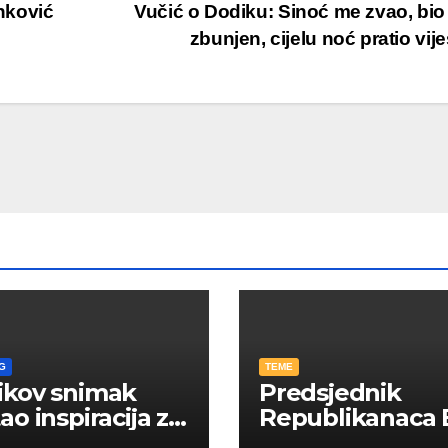
nković
Vučić o Dodiku: Sinoć me zvao, bi
zbunjen, cijelu noć pratio vije
G
TEME
ikov snimak
Predsjednik
ao inspiracija za
Republikanaca 
: Građani kroz
Edin Garaplija