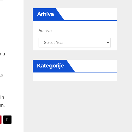
Arhiva
Archives
o u
Kategorije
še
ih
om.