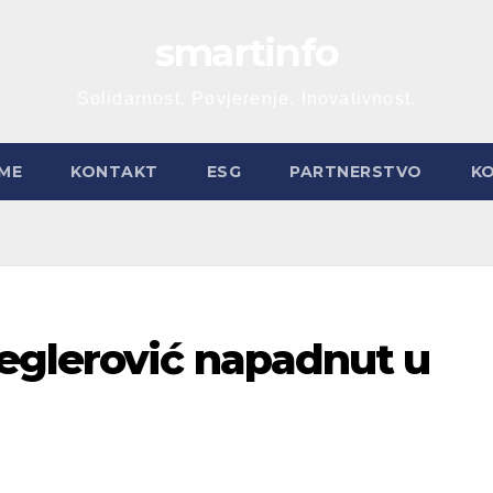
smartinfo
Solidarnost. Povjerenje. Inovativnost.
ME
KONTAKT
ESG
PARTNERSTVO
K
eglerović napadnut u