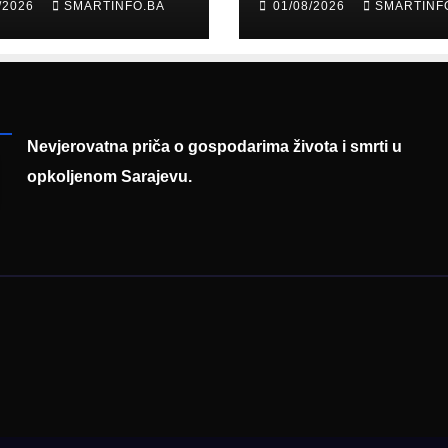
/2026
SMARTINFO.BA
01/08/2026
SMARTINF
diju poslali
prisustvovao
uku
prezentaciji
Federalnog saj
zapošljavanja
Nevjerovatna priča o gospodarima života i smrti u
opkoljenom Sarajevu.