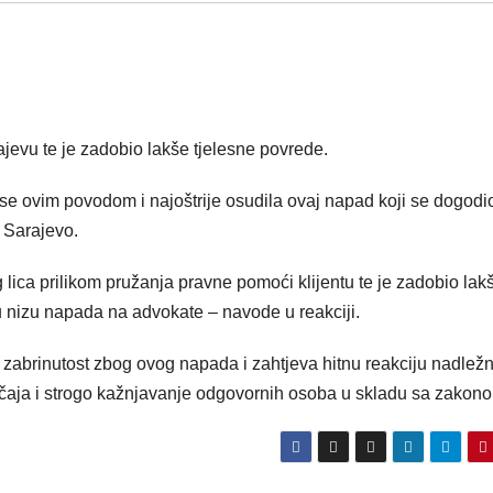
jevu te je zadobio lakše tjelesne povrede.
e ovim povodom i najoštrije osudila ovaj napad koji se dogodi
 Sarajevo.
lica prilikom pružanja pravne pomoći klijentu te je zadobio lak
u nizu napada na advokate – navode u reakciji.
abrinutost zbog ovog napada i zahtjeva hitnu reakciju nadležn
učaja i strogo kažnjavanje odgovornih osoba u skladu sa zakon