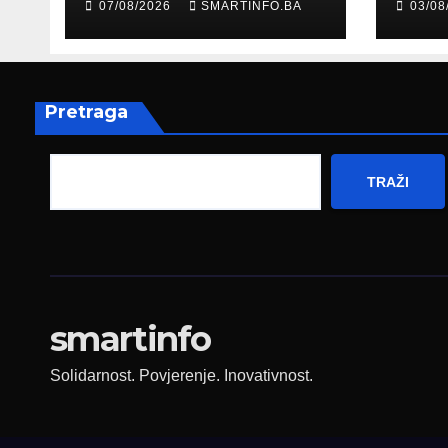
07/08/2026
SMARTINFO.BA
03/08
Hercegovine
paro
ambasadoru
por
Njemačke
Pretraga
TRAŽI
smartinfo
Solidarnost. Povjerenje. Inovativnost.