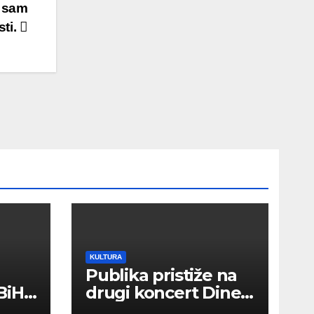
o sam
sti.
KULTURA
Publika pristiže na
BiH
drugi koncert Dine
Merlina na Koševu