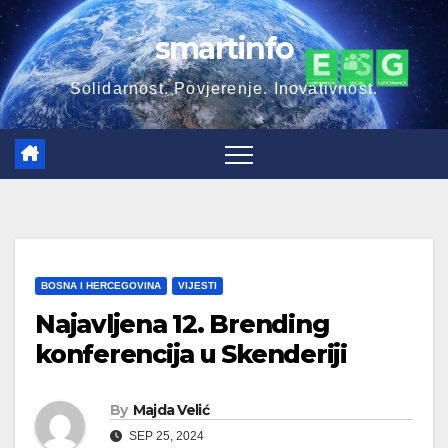
Skip
smartinfo
to
content
Solidarnost. Povjerenje. Inovativnost.
BOSNA I HERCEGOVINA
VIJESTI
Najavljena 12. Brending
konferencija u Skenderiji
By
Majda Velić
SEP 25, 2024