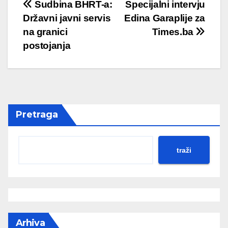
Post
Sudbina BHRT-a:
Specijalni intervju
Državni javni servis
Edina Garaplije za
navigation
na granici
Times.ba
postojanja
Pretraga
traži
Arhiva