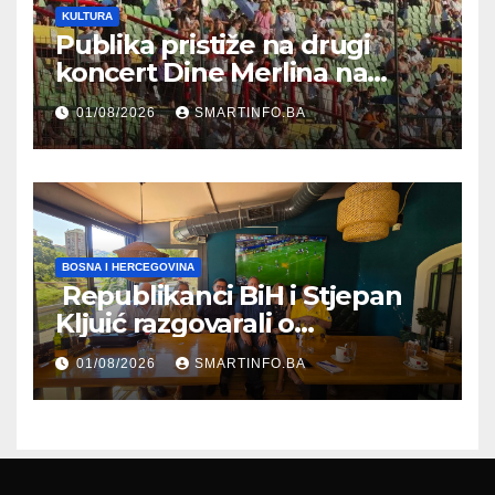
KULTURA
Publika pristiže na drugi
koncert Dine Merlina na
Koševu
01/08/2026
SMARTINFO.BA
BOSNA I HERCEGOVINA
Republikanci BiH i Stjepan
Kljuić razgovarali o
evropskom putu Bosne i
01/08/2026
SMARTINFO.BA
Hercegovine