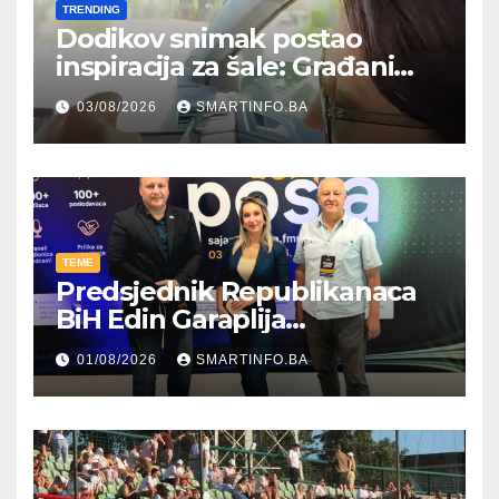
TRENDING
Dodikov snimak postao
inspiracija za šale: Građani
kroz parodiju poslali poruku
03/08/2026
SMARTINFO.BA
TEME
Predsjednik Republikanaca
BiH Edin Garaplija
prisustvovao prezentaciji
01/08/2026
SMARTINFO.BA
Federalnog sajma
zapošljavanja